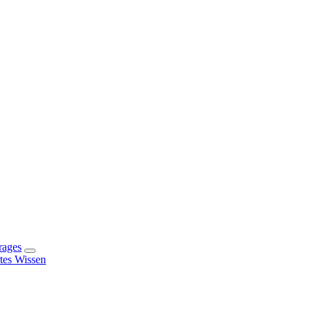
rages
rtes Wissen