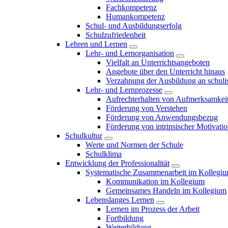
Fachkompetenz
Humankompetenz
Schul- und Ausbildungserfolg
Schulzufriedenheit
Lehren und Lernen
Lehr- und Lernorganisation
Vielfalt an Unterrichtsangeboten
Angebote über den Unterricht hinaus
Verzahnung der Ausbildung an schulis
Lehr- und Lernprozesse
Aufrechterhalten von Aufmerksamkei
Förderung von Verstehen
Förderung von Anwendungsbezug
Förderung von intrinsischer Motivati
Schulkultur
Werte und Normen der Schule
Schulklima
Entwicklung der Professionalität
Systematische Zusammenarbeit im Kollegi
Kommunikation im Kollegium
Gemeinsames Handeln im Kollegium
Lebenslanges Lernen
Lernen im Prozess der Arbeit
Fortbildung
Weiterbildung