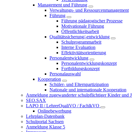
Management und Führung
Verwaltungs- und Ressourcenmanagement
Führung
Führung pädagogischer Prozesse
Motivationale Führung
Öffentlichkeitsarbeit
Qualitätssicherung/-entwicklung
Schulprogrammarbeit
Interne Evaluation
Effektivitätsorientierung
Personalentwicklung
Personalentwicklungskonzept
Fortbildungskonzept
Personalauswahl
Kooperation
Schüler- und Elternpartizipation
Nationale und internationale Kooperation
Anmeldung zugewanderter schulpflichtiger Kinder und Jug
SEO.SAX
LAPO II / LehrerQualiVO / FachlkVO
Onlinebewerbung
Lehrplan-Datenbank
Schulportal Sachsen
Anmeldung Klasse 5