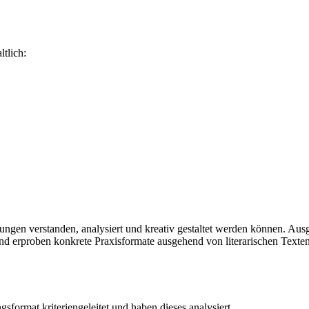
tlich:
rungen verstanden, analysiert und kreativ gestaltet werden können. Aus
und erproben konkrete Praxisformate ausgehend von literarischen Texte
sformat kriteriengeleitet und haben dieses analysiert.