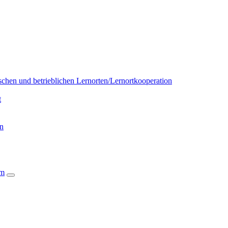
chen und betrieblichen Lernorten/Lernortkooperation
t
on
um