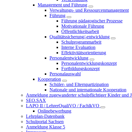
Management und Führung
Verwaltungs- und Ressourcenmanagement
Führung
Führung pädagogischer Prozesse
Motivationale Führung
Öffentlichkeitsarbeit
Qualitätssicherung/-entwicklung
Schulprogrammarbeit
Interne Evaluation
Effektivitätsorientierung
Personalentwicklung
Personalentwicklungskonzept
Fortbildungskonzept
Personalauswahl
Kooperation
Schüler- und Elternpartizipation
Nationale und internationale Kooperation
Anmeldung zugewanderter schulpflichtiger Kinder und Jug
SEO.SAX
LAPO II / LehrerQualiVO / FachlkVO
Onlinebewerbung
Lehrplan-Datenbank
Schulportal Sachsen
Anmeldung Klasse 5