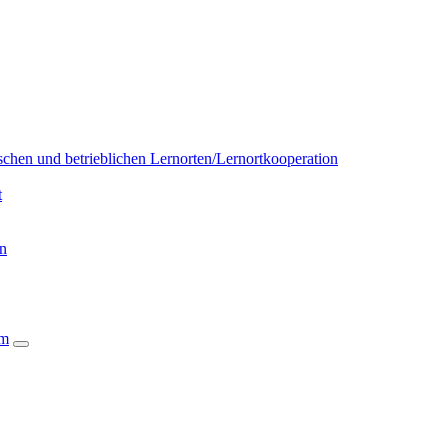
chen und betrieblichen Lernorten/Lernortkooperation
t
on
um