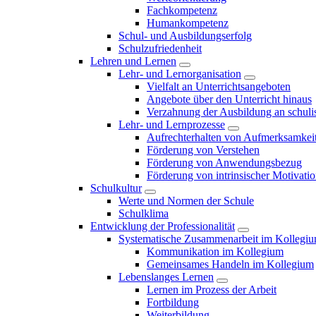
Fachkompetenz
Humankompetenz
Schul- und Ausbildungserfolg
Schulzufriedenheit
Lehren und Lernen
Lehr- und Lernorganisation
Vielfalt an Unterrichtsangeboten
Angebote über den Unterricht hinaus
Verzahnung der Ausbildung an schulis
Lehr- und Lernprozesse
Aufrechterhalten von Aufmerksamkei
Förderung von Verstehen
Förderung von Anwendungsbezug
Förderung von intrinsischer Motivati
Schulkultur
Werte und Normen der Schule
Schulklima
Entwicklung der Professionalität
Systematische Zusammenarbeit im Kollegi
Kommunikation im Kollegium
Gemeinsames Handeln im Kollegium
Lebenslanges Lernen
Lernen im Prozess der Arbeit
Fortbildung
Weiterbildung