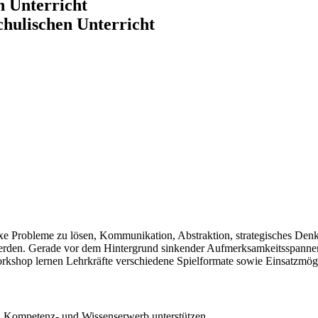
n Unterricht
chulischen Unterricht
e Probleme zu lösen, Kommunikation, Abstraktion, strategisches Denke
werden. Gerade vor dem Hintergrund sinkender Aufmerksamkeitsspannen
rkshop lernen Lehrkräfte verschiedene Spielformate sowie Einsatzmögl
n Kompetenz- und Wissenserwerb unterstützen.