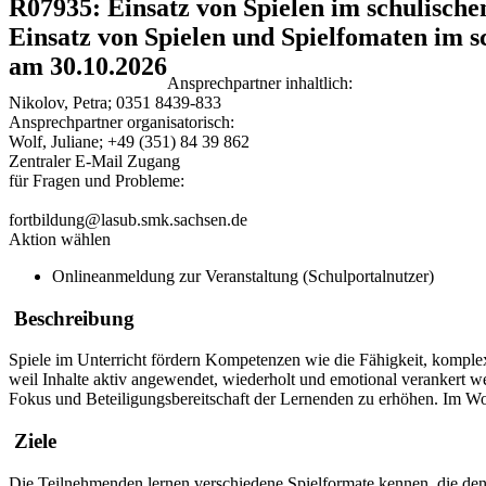
R07935: Einsatz von Spielen im schulische
Einsatz von Spielen und Spielfomaten im s
am 30.10.2026
Ansprechpartner inhaltlich:
Nikolov, Petra; 0351 8439-833
Ansprechpartner organisatorisch:
Wolf, Juliane; +49 (351) 84 39 862
Zentraler E-Mail Zugang
für Fragen und Probleme:
fortbildung@lasub.smk.sachsen.de
Aktion wählen
Onlineanmeldung zur Veranstaltung (Schulportalnutzer)
Beschreibung
Spiele im Unterricht fördern Kompetenzen wie die Fähigkeit, komplex
weil Inhalte aktiv angewendet, wiederholt und emotional verankert 
Fokus und Beteiligungsbereitschaft der Lernenden zu erhöhen. Im Wo
Ziele
Die Teilnehmenden lernen verschiedene Spielformate kennen, die de