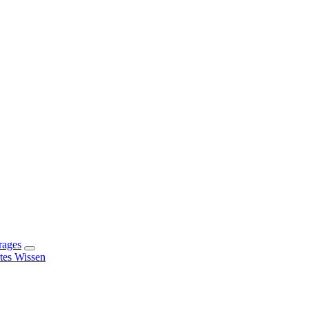
rages
rtes Wissen