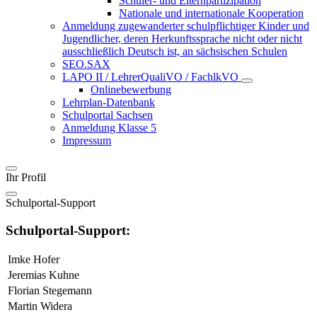
Schüler- und Elternpartizipation
Nationale und internationale Kooperation
Anmeldung zugewanderter schulpflichtiger Kinder und
Jugendlicher, deren Herkunftssprache nicht oder nicht
ausschließlich Deutsch ist, an sächsischen Schulen
SEO.SAX
LAPO II / LehrerQualiVO / FachlkVO
Onlinebewerbung
Lehrplan-Datenbank
Schulportal Sachsen
Anmeldung Klasse 5
Impressum
Ihr Profil
Schulportal-Support
Schulportal-Support:
Imke Hofer
Jeremias Kuhne
Florian Stegemann
Martin Widera