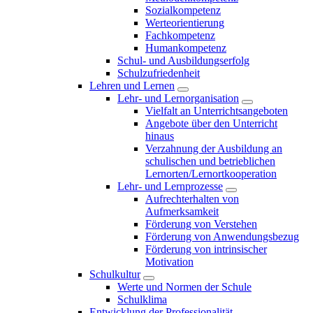
Sozialkompetenz
Werteorientierung
Fachkompetenz
Humankompetenz
Schul- und Ausbildungserfolg
Schulzufriedenheit
Lehren und Lernen
Lehr- und Lernorganisation
Vielfalt an Unterrichtsangeboten
Angebote über den Unterricht
hinaus
Verzahnung der Ausbildung an
schulischen und betrieblichen
Lernorten/Lernortkooperation
Lehr- und Lernprozesse
Aufrechterhalten von
Aufmerksamkeit
Förderung von Verstehen
Förderung von Anwendungsbezug
Förderung von intrinsischer
Motivation
Schulkultur
Werte und Normen der Schule
Schulklima
Entwicklung der Professionalität