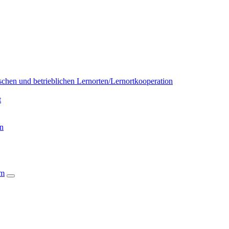
chen und betrieblichen Lernorten/Lernortkooperation
t
on
um