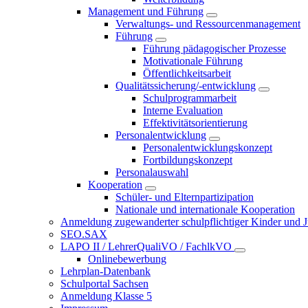
Management und Führung
Verwaltungs- und Ressourcenmanagement
Führung
Führung pädagogischer Prozesse
Motivationale Führung
Öffentlichkeitsarbeit
Qualitätssicherung/-entwicklung
Schulprogrammarbeit
Interne Evaluation
Effektivitätsorientierung
Personalentwicklung
Personalentwicklungskonzept
Fortbildungskonzept
Personalauswahl
Kooperation
Schüler- und Elternpartizipation
Nationale und internationale Kooperation
Anmeldung zugewanderter schulpflichtiger Kinder und Jug
SEO.SAX
LAPO II / LehrerQualiVO / FachlkVO
Onlinebewerbung
Lehrplan-Datenbank
Schulportal Sachsen
Anmeldung Klasse 5