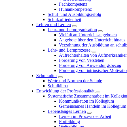
Fachkompetenz
Humankompetenz
Schul- und Ausbildungserfolg
Schulzufriedenheit
Lehren und Lernen
Lehr- und Lernorganisation
Vielfalt an Unterrichtsangeboten
Angebote über den Unterricht hinaus
Verzahnung der Ausbildung an schulis
Lehr- und Lernprozesse
Aufrechterhalten von Aufmerksamkei
Förderung von Verstehen
Förderung von Anwendungsbezug
Förderung von intrinsischer Motivati
Schulkultur
Werte und Normen der Schule
Schulklima
Entwicklung der Professionalität
Systematische Zusammenarbeit im Kollegi
Kommunikation im Kollegium
Gemeinsames Handeln im Kollegium
Lebenslanges Lernen
Lernen im Prozess der Arbeit
Fortbildung
Weiterbildung