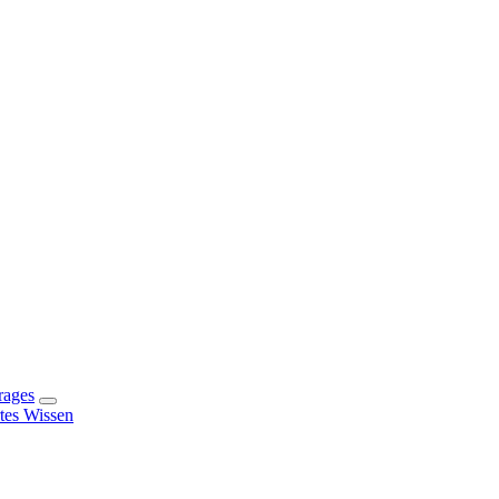
rages
rtes Wissen