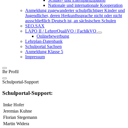
Schüler- und Elternpartizipation
Nationale und internationale Kooperation
Anmeldung zugewanderter schulpflichtiger Kinder und
Jugendlicher, deren Herkunftssprache nicht oder nicht
ausschließlich Deutsch ist, an sächsischen Schulen
SEO.SAX
LAPO II / LehrerQualiVO / FachlkVO
Onlinebewerbung
Lehrplan-Datenbank
Schulportal Sachsen
Anmeldung Klasse 5
Impressum
Ihr Profil
Schulportal-Support
Schulportal-Support:
Imke Hofer
Jeremias Kuhne
Florian Stegemann
Martin Widera