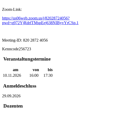
Zoom-Link:
https://us06web.zoom.us/j/82028724056?
pwd=q972YjRdrfTMspEej638NIByvYrCSp.1
Meeting-ID: 820 2872 4056
Kenncode256723
Veranstaltungstermine
am
von
bis
10.11.2026
16:00
17:30
Anmeldeschluss
29.09.2026
Dozenten