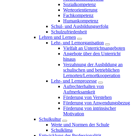
Sozialkompetenz
Werteorientierung
Fachkompetenz
Humankompetenz
Schul- und Ausbildungserfolg
Schulzufriedenheit
Lehren und Lernen
Lehr- und Lernorganisation
Vielfalt an Unterrichtsangeboten
Angebote über den Unterricht
hinaus
Verzahnung der Ausbildung an
schulischen und betrieblichen
Lernorten/Lernortkooperation
Lehr- und Lernprozesse
Aufrechterhalten von
Aufmerksamkeit
Förderung von Verstehen
Förderung von Anwendungsbezug
Förderung von intrinsischer
Motivation
Schulkultur
Werte und Normen der Schule
Schulklima
Entwicklung der Professionalität