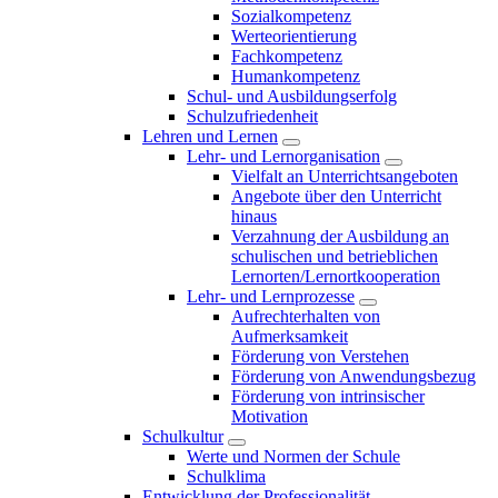
Sozialkompetenz
Werteorientierung
Fachkompetenz
Humankompetenz
Schul- und Ausbildungserfolg
Schulzufriedenheit
Lehren und Lernen
Lehr- und Lernorganisation
Vielfalt an Unterrichtsangeboten
Angebote über den Unterricht
hinaus
Verzahnung der Ausbildung an
schulischen und betrieblichen
Lernorten/Lernortkooperation
Lehr- und Lernprozesse
Aufrechterhalten von
Aufmerksamkeit
Förderung von Verstehen
Förderung von Anwendungsbezug
Förderung von intrinsischer
Motivation
Schulkultur
Werte und Normen der Schule
Schulklima
Entwicklung der Professionalität