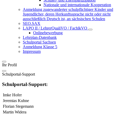
Schüler- und Elternpartizipation
Nationale und internationale Kooperation
Anmeldung zugewanderter schulpflichtiger Kinder und
Jugendlicher, deren Herkunftssprache nicht oder nicht
ausschließlich Deutsch ist, an sächsischen Schulen
SEO.SAX
LAPO II / LehrerQualiVO / FachlkVO
Onlinebewerbung
Lehrplan-Datenbank
Schulportal Sachsen
Anmeldung Klasse 5
Impressum
Ihr Profil
Schulportal-Support
Schulportal-Support:
Imke Hofer
Jeremias Kuhne
Florian Stegemann
Martin Widera