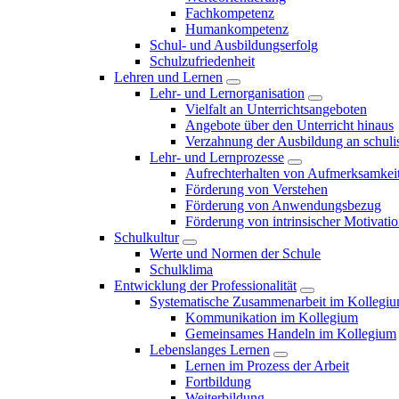
Fachkompetenz
Humankompetenz
Schul- und Ausbildungserfolg
Schulzufriedenheit
Lehren und Lernen
Lehr- und Lernorganisation
Vielfalt an Unterrichtsangeboten
Angebote über den Unterricht hinaus
Verzahnung der Ausbildung an schulis
Lehr- und Lernprozesse
Aufrechterhalten von Aufmerksamkei
Förderung von Verstehen
Förderung von Anwendungsbezug
Förderung von intrinsischer Motivati
Schulkultur
Werte und Normen der Schule
Schulklima
Entwicklung der Professionalität
Systematische Zusammenarbeit im Kollegi
Kommunikation im Kollegium
Gemeinsames Handeln im Kollegium
Lebenslanges Lernen
Lernen im Prozess der Arbeit
Fortbildung
Weiterbildung