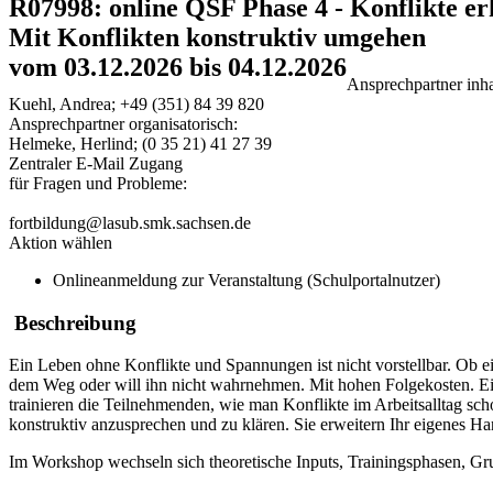
R07998: online QSF Phase 4 - Konflikte e
Mit Konflikten konstruktiv umgehen
vom 03.12.2026 bis 04.12.2026
Ansprechpartner inhal
Kuehl, Andrea; +49 (351) 84 39 820
Ansprechpartner organisatorisch:
Helmeke, Herlind; (0 35 21) 41 27 39
Zentraler E-Mail Zugang
für Fragen und Probleme:
fortbildung@lasub.smk.sachsen.de
Aktion wählen
Onlineanmeldung zur Veranstaltung (Schulportalnutzer)
Beschreibung
Ein Leben ohne Konflikte und Spannungen ist nicht vorstellbar. Ob ei
dem Weg oder will ihn nicht wahrnehmen. Mit hohen Folgekosten. Ein
trainieren die Teilnehmenden, wie man Konflikte im Arbeitsalltag sch
konstruktiv anzusprechen und zu klären. Sie erweitern Ihr eigenes H
Im Workshop wechseln sich theoretische Inputs, Trainingsphasen, Gr