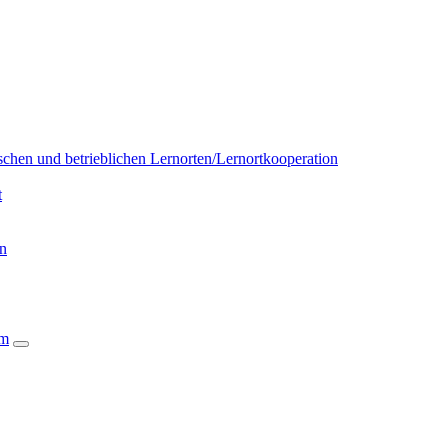
chen und betrieblichen Lernorten/Lernortkooperation
t
on
um