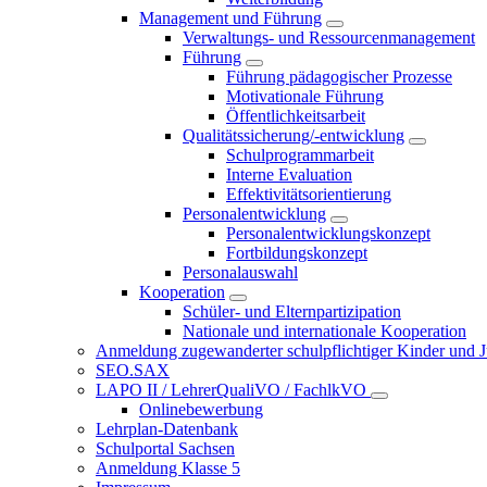
Management und Führung
Verwaltungs- und Ressourcenmanagement
Führung
Führung pädagogischer Prozesse
Motivationale Führung
Öffentlichkeitsarbeit
Qualitätssicherung/-entwicklung
Schulprogrammarbeit
Interne Evaluation
Effektivitätsorientierung
Personalentwicklung
Personalentwicklungskonzept
Fortbildungskonzept
Personalauswahl
Kooperation
Schüler- und Elternpartizipation
Nationale und internationale Kooperation
Anmeldung zugewanderter schulpflichtiger Kinder und Jug
SEO.SAX
LAPO II / LehrerQualiVO / FachlkVO
Onlinebewerbung
Lehrplan-Datenbank
Schulportal Sachsen
Anmeldung Klasse 5