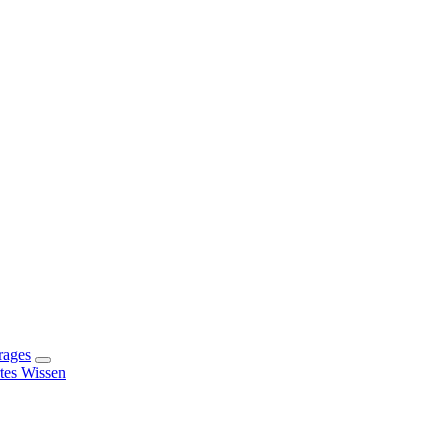
rages
rtes Wissen