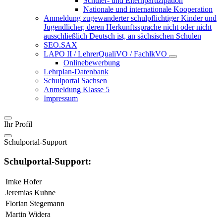
Schüler- und Elternpartizipation
Nationale und internationale Kooperation
Anmeldung zugewanderter schulpflichtiger Kinder und
Jugendlicher, deren Herkunftssprache nicht oder nicht
ausschließlich Deutsch ist, an sächsischen Schulen
SEO.SAX
LAPO II / LehrerQualiVO / FachlkVO
Onlinebewerbung
Lehrplan-Datenbank
Schulportal Sachsen
Anmeldung Klasse 5
Impressum
Ihr Profil
Schulportal-Support
Schulportal-Support:
Imke Hofer
Jeremias Kuhne
Florian Stegemann
Martin Widera