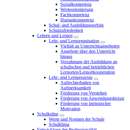
Sozialkompetenz
Werteorientierung
Fachkompetenz
Humankompetenz
Schul- und Ausbildungserfolg
Schulzufriedenheit
Lehren und Lernen
Lehr- und Lernorganisation
Vielfalt an Unterrichtsangeboten
Angebote über den Unterricht
hinaus
Verzahnung der Ausbildung an
schulischen und betrieblichen
Lernorten/Lernortkooperation
Lehr- und Lernprozesse
Aufrechterhalten von
Aufmerksamkeit
Förderung von Verstehen
Förderung von Anwendungsbezug
Förderung von intrinsischer
Motivation
Schulkultur
Werte und Normen der Schule
Schulklima
Entwicklung der Professionalität