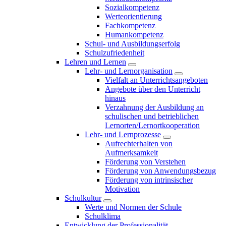
Sozialkompetenz
Werteorientierung
Fachkompetenz
Humankompetenz
Schul- und Ausbildungserfolg
Schulzufriedenheit
Lehren und Lernen
Lehr- und Lernorganisation
Vielfalt an Unterrichtsangeboten
Angebote über den Unterricht
hinaus
Verzahnung der Ausbildung an
schulischen und betrieblichen
Lernorten/Lernortkooperation
Lehr- und Lernprozesse
Aufrechterhalten von
Aufmerksamkeit
Förderung von Verstehen
Förderung von Anwendungsbezug
Förderung von intrinsischer
Motivation
Schulkultur
Werte und Normen der Schule
Schulklima
Entwicklung der Professionalität