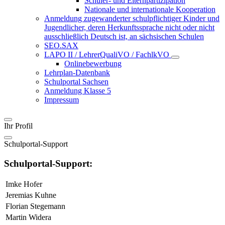
Schüler- und Elternpartizipation
Nationale und internationale Kooperation
Anmeldung zugewanderter schulpflichtiger Kinder und
Jugendlicher, deren Herkunftssprache nicht oder nicht
ausschließlich Deutsch ist, an sächsischen Schulen
SEO.SAX
LAPO II / LehrerQualiVO / FachlkVO
Onlinebewerbung
Lehrplan-Datenbank
Schulportal Sachsen
Anmeldung Klasse 5
Impressum
Ihr Profil
Schulportal-Support
Schulportal-Support:
Imke Hofer
Jeremias Kuhne
Florian Stegemann
Martin Widera