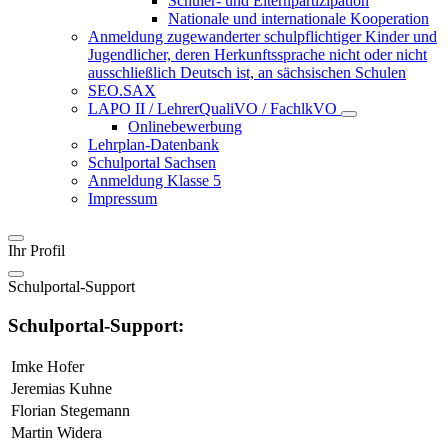
Schüler- und Elternpartizipation
Nationale und internationale Kooperation
Anmeldung zugewanderter schulpflichtiger Kinder und
Jugendlicher, deren Herkunftssprache nicht oder nicht
ausschließlich Deutsch ist, an sächsischen Schulen
SEO.SAX
LAPO II / LehrerQualiVO / FachlkVO
Onlinebewerbung
Lehrplan-Datenbank
Schulportal Sachsen
Anmeldung Klasse 5
Impressum
Ihr Profil
Schulportal-Support
Schulportal-Support:
Imke Hofer
Jeremias Kuhne
Florian Stegemann
Martin Widera