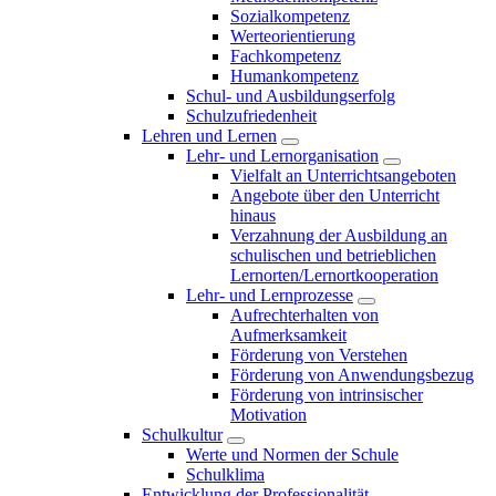
Sozialkompetenz
Werteorientierung
Fachkompetenz
Humankompetenz
Schul- und Ausbildungserfolg
Schulzufriedenheit
Lehren und Lernen
Lehr- und Lernorganisation
Vielfalt an Unterrichtsangeboten
Angebote über den Unterricht
hinaus
Verzahnung der Ausbildung an
schulischen und betrieblichen
Lernorten/Lernortkooperation
Lehr- und Lernprozesse
Aufrechterhalten von
Aufmerksamkeit
Förderung von Verstehen
Förderung von Anwendungsbezug
Förderung von intrinsischer
Motivation
Schulkultur
Werte und Normen der Schule
Schulklima
Entwicklung der Professionalität