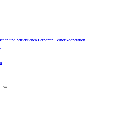
chen und betrieblichen Lernorten/Lernortkooperation
t
on
um