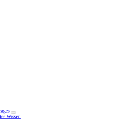
rages
rtes Wissen