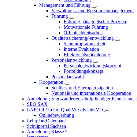
Management und Führung
Verwaltungs- und Ressourcenmanagement
Führung
Führung pädagogischer Prozesse
Motivationale Führung
Öffentlichkeitsarbeit
Qualitätssicherung/-entwicklung
Schulprogrammarbeit
Interne Evaluation
Effektivitätsorientierung
Personalentwicklung
Personalentwicklungskonzept
Fortbildungskonzept
Personalauswahl
Kooperation
Schüler- und Elternpartizipation
Nationale und internationale Kooperation
Anmeldung zugewanderter schulpflichtiger Kinder und Jug
SEO.SAX
LAPO II / LehrerQualiVO / FachlkVO
Onlinebewerbung
Lehrplan-Datenbank
Schulportal Sachsen
Anmeldung Klasse 5