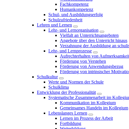
Fachkompetenz
Humankompetenz
Schul- und Ausbildungserfolg
Schulzufriedenheit
Lehren und Lernen
Lehr- und Lernorganisation
Vielfalt an Unterrichtsangeboten
Angebote über den Unterricht hinaus
Verzahnung der Ausbildung an schulis
Lehr- und Lernprozesse
Aufrechterhalten von Aufmerksamkei
Förderung von Verstehen
Förderung von Anwendungsbezug
Förderung von intrinsischer Motivati
Schulkultur
Werte und Normen der Schule
Schulklima
Entwicklung der Professionalität
Systematische Zusammenarbeit im Kollegi
Kommunikation im Kollegium
Gemeinsames Handeln im Kollegium
Lebenslanges Lernen
Lernen im Prozess der Arbeit
Fortbildung
Weiterbildung