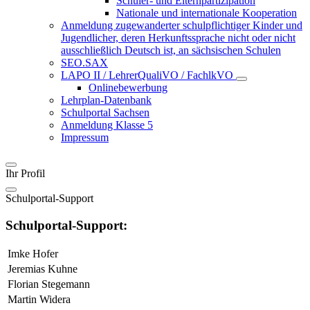
Schüler- und Elternpartizipation
Nationale und internationale Kooperation
Anmeldung zugewanderter schulpflichtiger Kinder und
Jugendlicher, deren Herkunftssprache nicht oder nicht
ausschließlich Deutsch ist, an sächsischen Schulen
SEO.SAX
LAPO II / LehrerQualiVO / FachlkVO
Onlinebewerbung
Lehrplan-Datenbank
Schulportal Sachsen
Anmeldung Klasse 5
Impressum
Ihr Profil
Schulportal-Support
Schulportal-Support:
Imke Hofer
Jeremias Kuhne
Florian Stegemann
Martin Widera