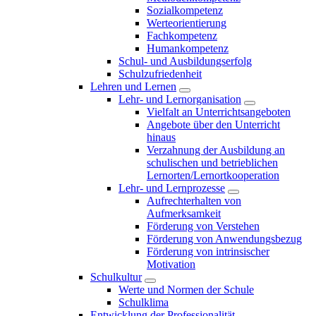
Sozialkompetenz
Werteorientierung
Fachkompetenz
Humankompetenz
Schul- und Ausbildungserfolg
Schulzufriedenheit
Lehren und Lernen
Lehr- und Lernorganisation
Vielfalt an Unterrichtsangeboten
Angebote über den Unterricht
hinaus
Verzahnung der Ausbildung an
schulischen und betrieblichen
Lernorten/Lernortkooperation
Lehr- und Lernprozesse
Aufrechterhalten von
Aufmerksamkeit
Förderung von Verstehen
Förderung von Anwendungsbezug
Förderung von intrinsischer
Motivation
Schulkultur
Werte und Normen der Schule
Schulklima
Entwicklung der Professionalität