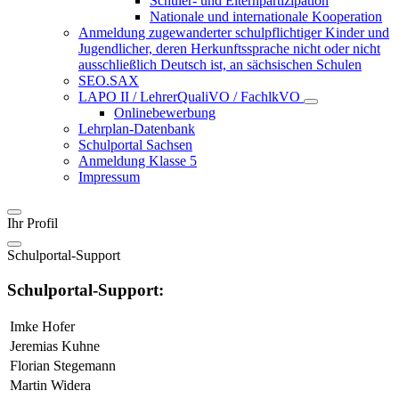
Schüler- und Elternpartizipation
Nationale und internationale Kooperation
Anmeldung zugewanderter schulpflichtiger Kinder und
Jugendlicher, deren Herkunftssprache nicht oder nicht
ausschließlich Deutsch ist, an sächsischen Schulen
SEO.SAX
LAPO II / LehrerQualiVO / FachlkVO
Onlinebewerbung
Lehrplan-Datenbank
Schulportal Sachsen
Anmeldung Klasse 5
Impressum
Ihr Profil
Schulportal-Support
Schulportal-Support:
Imke Hofer
Jeremias Kuhne
Florian Stegemann
Martin Widera