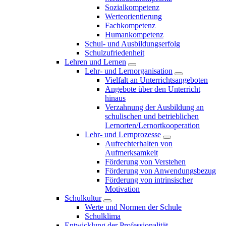
Sozialkompetenz
Werteorientierung
Fachkompetenz
Humankompetenz
Schul- und Ausbildungserfolg
Schulzufriedenheit
Lehren und Lernen
Lehr- und Lernorganisation
Vielfalt an Unterrichtsangeboten
Angebote über den Unterricht
hinaus
Verzahnung der Ausbildung an
schulischen und betrieblichen
Lernorten/Lernortkooperation
Lehr- und Lernprozesse
Aufrechterhalten von
Aufmerksamkeit
Förderung von Verstehen
Förderung von Anwendungsbezug
Förderung von intrinsischer
Motivation
Schulkultur
Werte und Normen der Schule
Schulklima
Entwicklung der Professionalität