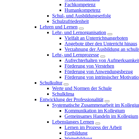
Fachkompetenz
Humankompetenz
Schul- und Ausbildungserfolg
Schulzufriedenheit
Lehren und Lernen
Lehr- und Lernorganisation
Vielfalt an Unterrichtsangeboten
Angebote über den Unterricht hinaus
Verzahnung der Ausbildung an schulis
Lehr- und Lernprozesse
Aufrechterhalten von Aufmerksamkei
Förderung von Verstehen
Förderung von Anwendungsbezug
Förderung von intrinsischer Motivati
Schulkultur
Werte und Normen der Schule
Schulklima
Entwicklung der Professionalität
Systematische Zusammenarbeit im Kollegi
Kommunikation im Kollegium
Gemeinsames Handeln im Kollegium
Lebenslanges Lernen
Lernen im Prozess der Arbeit
Fortbildung
Weiterbildung