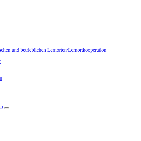
chen und betrieblichen Lernorten/Lernortkooperation
t
on
um