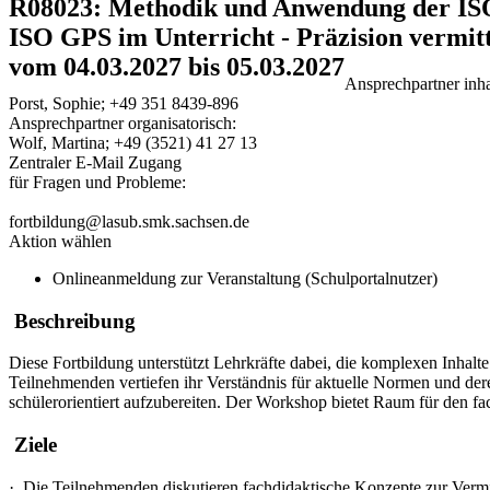
R08023: Methodik und Anwendung der IS
ISO GPS im Unterricht - Präzision vermi
vom 04.03.2027 bis 05.03.2027
Ansprechpartner inhal
Porst, Sophie; +49 351 8439-896
Ansprechpartner organisatorisch:
Wolf, Martina; +49 (3521) 41 27 13
Zentraler E-Mail Zugang
für Fragen und Probleme:
fortbildung@lasub.smk.sachsen.de
Aktion wählen
Onlineanmeldung zur Veranstaltung (Schulportalnutzer)
Beschreibung
Diese Fortbildung unterstützt Lehrkräfte dabei, die komplexen Inhalt
Teilnehmenden vertiefen ihr Verständnis für aktuelle Normen und de
schülerorientiert aufzubereiten. Der Workshop bietet Raum für den f
Ziele
·
Die Teilnehmenden diskutieren fachdidaktische Konzepte zur Vermit