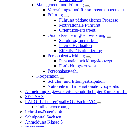
Management und Führung
Verwaltungs- und Ressourcenmanagement
Führung
Führung pädagogischer Prozesse
Motivationale Führung
Öffentlichkeitsarbeit
Qualitätssicherung/-entwicklung
Schulprogrammarbeit
Interne Evaluation
Effektivitätsorientierung
Personalentwicklung
Personalentwicklungskonzept
Fortbildungskonzept
Personalauswahl
Kooperation
Schüler- und Elternpartizipation
Nationale und internationale Kooperation
Anmeldung zugewanderter schulpflichtiger Kinder und Jug
SEO.SAX
LAPO II / LehrerQualiVO / FachlkVO
Onlinebewerbung
Lehrplan-Datenbank
Schulportal Sachsen
Anmeldung Klasse 5