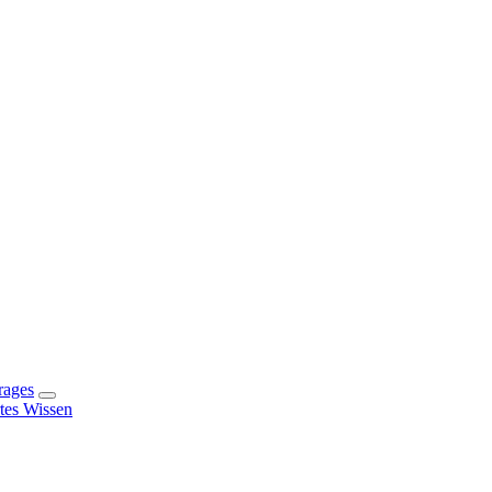
rages
rtes Wissen