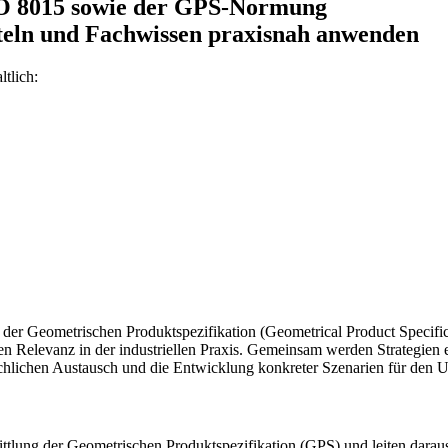
O 8015 sowie der GPS-Normung
tteln und Fachwissen praxisnah anwenden
tlich:
e der Geometrischen Produktspezifikation (Geometrical Product Specific
ren Relevanz in der industriellen Praxis. Gemeinsam werden Strategi
achlichen Austausch und die Entwicklung konkreter Szenarien für den Un
tlung der Geometrischen Produktspezifikation (GPS) und leiten darau