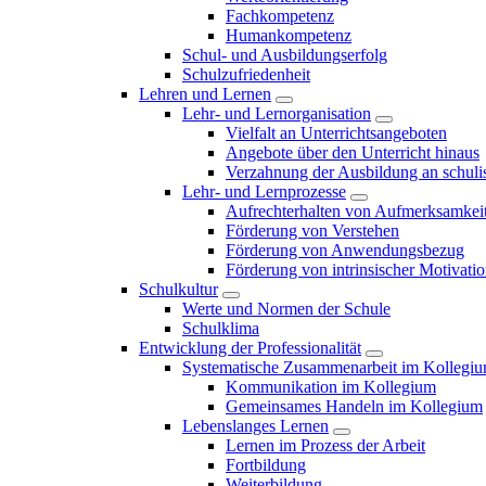
Fachkompetenz
Humankompetenz
Schul- und Ausbildungserfolg
Schulzufriedenheit
Lehren und Lernen
Lehr- und Lernorganisation
Vielfalt an Unterrichtsangeboten
Angebote über den Unterricht hinaus
Verzahnung der Ausbildung an schulis
Lehr- und Lernprozesse
Aufrechterhalten von Aufmerksamkei
Förderung von Verstehen
Förderung von Anwendungsbezug
Förderung von intrinsischer Motivati
Schulkultur
Werte und Normen der Schule
Schulklima
Entwicklung der Professionalität
Systematische Zusammenarbeit im Kollegi
Kommunikation im Kollegium
Gemeinsames Handeln im Kollegium
Lebenslanges Lernen
Lernen im Prozess der Arbeit
Fortbildung
Weiterbildung