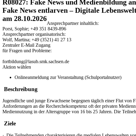
R08027: Fake News und Medienbildung an 
Fake News entlarven – Digitale Lebenswelt
am 28.10.2026
Ansprechpartner inhaltlich:
Porst, Sophie; +49 351 8439-896
Ansprechpartner organisatorisch:
Wolf, Martina; +49 (3521) 41 27 13
Zentraler E-Mail Zugang
für Fragen und Probleme:
fortbildung@lasub.smk.sachsen.de
Aktion wählen
Onlineanmeldung zur Veranstaltung (Schulportalnutzer)
Beschreibung
Jugendliche und junge Erwachsene begegnen täglich einer Flut von Fa
Anforderungen an die Recherchekompetenz oft der privaten Mediennutz
Mediennutzung in der Altersgruppe von 16 bis 25 Jahren. Die Teilne
Ziele
·
Die Teilnehmenden charakterisieren die medialen Lebenswelten von