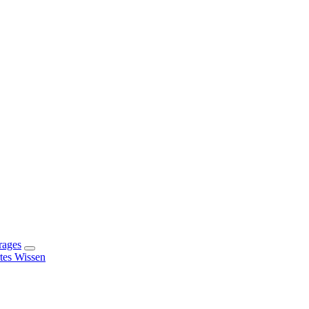
rages
rtes Wissen