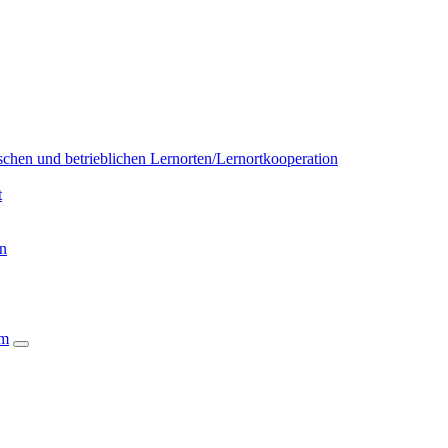
chen und betrieblichen Lernorten/Lernortkooperation
t
on
um