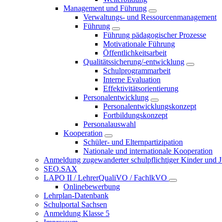
Management und Führung
Verwaltungs- und Ressourcenmanagement
Führung
Führung pädagogischer Prozesse
Motivationale Führung
Öffentlichkeitsarbeit
Qualitätssicherung/-entwicklung
Schulprogrammarbeit
Interne Evaluation
Effektivitätsorientierung
Personalentwicklung
Personalentwicklungskonzept
Fortbildungskonzept
Personalauswahl
Kooperation
Schüler- und Elternpartizipation
Nationale und internationale Kooperation
Anmeldung zugewanderter schulpflichtiger Kinder und Jug
SEO.SAX
LAPO II / LehrerQualiVO / FachlkVO
Onlinebewerbung
Lehrplan-Datenbank
Schulportal Sachsen
Anmeldung Klasse 5