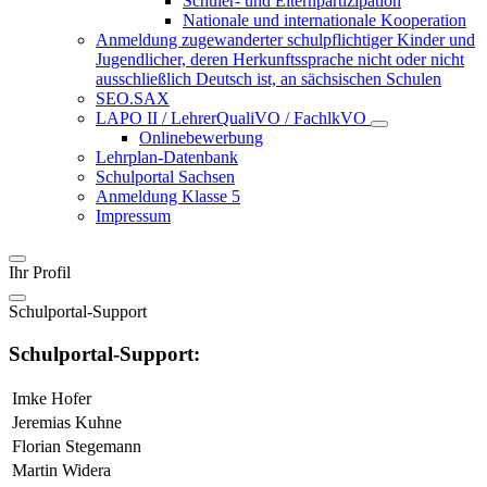
Schüler- und Elternpartizipation
Nationale und internationale Kooperation
Anmeldung zugewanderter schulpflichtiger Kinder und
Jugendlicher, deren Herkunftssprache nicht oder nicht
ausschließlich Deutsch ist, an sächsischen Schulen
SEO.SAX
LAPO II / LehrerQualiVO / FachlkVO
Onlinebewerbung
Lehrplan-Datenbank
Schulportal Sachsen
Anmeldung Klasse 5
Impressum
Ihr Profil
Schulportal-Support
Schulportal-Support:
Imke Hofer
Jeremias Kuhne
Florian Stegemann
Martin Widera