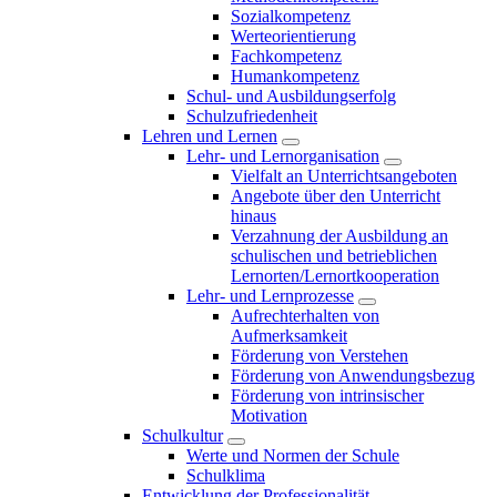
Sozialkompetenz
Werteorientierung
Fachkompetenz
Humankompetenz
Schul- und Ausbildungserfolg
Schulzufriedenheit
Lehren und Lernen
Lehr- und Lernorganisation
Vielfalt an Unterrichtsangeboten
Angebote über den Unterricht
hinaus
Verzahnung der Ausbildung an
schulischen und betrieblichen
Lernorten/Lernortkooperation
Lehr- und Lernprozesse
Aufrechterhalten von
Aufmerksamkeit
Förderung von Verstehen
Förderung von Anwendungsbezug
Förderung von intrinsischer
Motivation
Schulkultur
Werte und Normen der Schule
Schulklima
Entwicklung der Professionalität