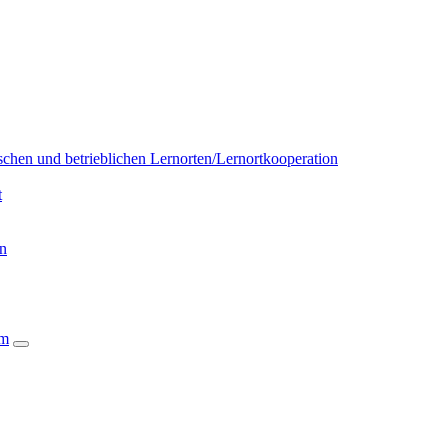
chen und betrieblichen Lernorten/Lernortkooperation
t
on
um