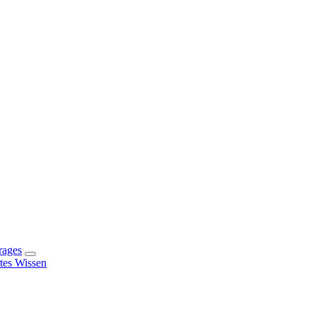
rages
rtes Wissen