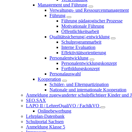
Management und Führung
Verwaltungs- und Ressourcenmanagement
Führung
Führung pädagogischer Prozesse
Motivationale Führung
Öffentlichkeitsarbeit
Qualitätssicherung/-entwicklung
Schulprogrammarbeit
Interne Evaluation
Effektivitätsorientierung
Personalentwicklung
Personalentwicklungskonzept
Fortbildungskonzept
Personalauswahl
Kooperation
Schüler- und Elternpartizipation
Nationale und internationale Kooperation
Anmeldung zugewanderter schulpflichtiger Kinder und Jug
SEO.SAX
LAPO II / LehrerQualiVO / FachlkVO
Onlinebewerbung
Lehrplan-Datenbank
Schulportal Sachsen
Anmeldung Klasse 5