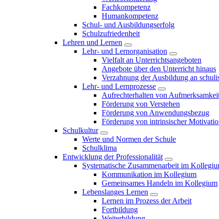
Fachkompetenz
Humankompetenz
Schul- und Ausbildungserfolg
Schulzufriedenheit
Lehren und Lernen
Lehr- und Lernorganisation
Vielfalt an Unterrichtsangeboten
Angebote über den Unterricht hinaus
Verzahnung der Ausbildung an schulis
Lehr- und Lernprozesse
Aufrechterhalten von Aufmerksamkei
Förderung von Verstehen
Förderung von Anwendungsbezug
Förderung von intrinsischer Motivati
Schulkultur
Werte und Normen der Schule
Schulklima
Entwicklung der Professionalität
Systematische Zusammenarbeit im Kollegi
Kommunikation im Kollegium
Gemeinsames Handeln im Kollegium
Lebenslanges Lernen
Lernen im Prozess der Arbeit
Fortbildung
Weiterbildung