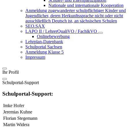
Schüler- und Elternpartizipation
Nationale und internationale Kooperation
Anmeldung zugewanderter schulpflichtiger Kinder und
Jugendlicher, deren Herkunftssprache nicht oder nicht
ausschließlich Deutsch ist, an sächsischen Schulen
SEO.SAX
LAPO II / LehrerQualiVO / FachlkVO
Onlinebewerbung
Lehrplan-Datenbank
Schulportal Sachsen
Anmeldung Klasse 5
Impressum
Ihr Profil
Schulportal-Support
Schulportal-Support:
Imke Hofer
Jeremias Kuhne
Florian Stegemann
Martin Widera