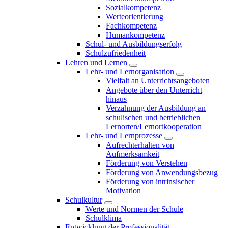
Sozialkompetenz
Werteorientierung
Fachkompetenz
Humankompetenz
Schul- und Ausbildungserfolg
Schulzufriedenheit
Lehren und Lernen
Lehr- und Lernorganisation
Vielfalt an Unterrichtsangeboten
Angebote über den Unterricht
hinaus
Verzahnung der Ausbildung an
schulischen und betrieblichen
Lernorten/Lernortkooperation
Lehr- und Lernprozesse
Aufrechterhalten von
Aufmerksamkeit
Förderung von Verstehen
Förderung von Anwendungsbezug
Förderung von intrinsischer
Motivation
Schulkultur
Werte und Normen der Schule
Schulklima
Entwicklung der Professionalität