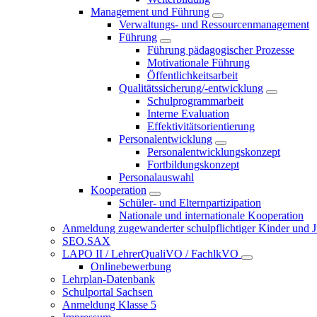
Management und Führung
Verwaltungs- und Ressourcenmanagement
Führung
Führung pädagogischer Prozesse
Motivationale Führung
Öffentlichkeitsarbeit
Qualitätssicherung/-entwicklung
Schulprogrammarbeit
Interne Evaluation
Effektivitätsorientierung
Personalentwicklung
Personalentwicklungskonzept
Fortbildungskonzept
Personalauswahl
Kooperation
Schüler- und Elternpartizipation
Nationale und internationale Kooperation
Anmeldung zugewanderter schulpflichtiger Kinder und Jug
SEO.SAX
LAPO II / LehrerQualiVO / FachlkVO
Onlinebewerbung
Lehrplan-Datenbank
Schulportal Sachsen
Anmeldung Klasse 5