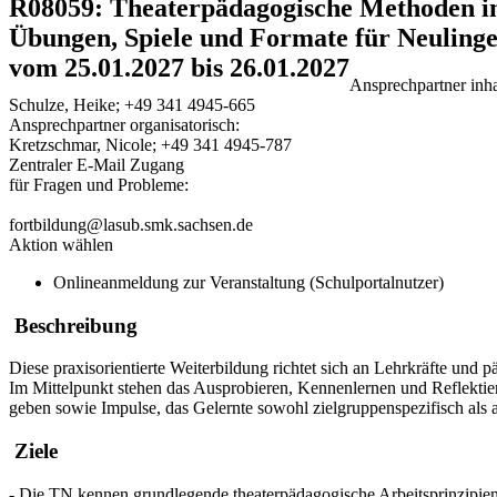
R08059: Theaterpädagogische Methoden i
Übungen, Spiele und Formate für Neulinge
vom 25.01.2027 bis 26.01.2027
Ansprechpartner inhal
Schulze, Heike; +49 341 4945-665
Ansprechpartner organisatorisch:
Kretzschmar, Nicole; +49 341 4945-787
Zentraler E-Mail Zugang
für Fragen und Probleme:
fortbildung@lasub.smk.sachsen.de
Aktion wählen
Onlineanmeldung zur Veranstaltung (Schulportalnutzer)
Beschreibung
Diese praxisorientierte Weiterbildung richtet sich an Lehrkräfte und
Im Mittelpunkt stehen das Ausprobieren, Kennenlernen und Reflektier
geben sowie Impulse, das Gelernte sowohl zielgruppenspezifisch als 
Ziele
- Die TN kennen grundlegende theaterpädagogische Arbeitsprinzipien