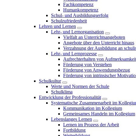
Fachkompetenz
Humankompetenz
Schul- und Ausbildungserfolg
Schulzufriedenheit
Lehren und Lernen
Lehr- und Lernorganisation
Vielfalt an Unterrichtsangeboten
Angebote über den Unterricht hinaus
Verzahnung der Ausbildung an schulis
Lehr- und Lernprozesse
Aufrechterhalten von Aufmerksamkei
Förderung von Verstehen
Förderung von Anwendungsbezug
Förderung von intrinsischer Motivati
Schulkultur
Werte und Normen der Schule
Schulklima
Entwicklung der Professionalität
Systematische Zusammenarbeit im Kollegi
Kommunikation im Kollegium
Gemeinsames Handeln im Kollegium
Lebenslanges Lernen
Lernen im Prozess der Arbeit
Fortbildung
Weiterbildung