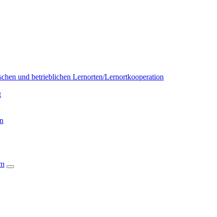
chen und betrieblichen Lernorten/Lernortkooperation
t
on
um