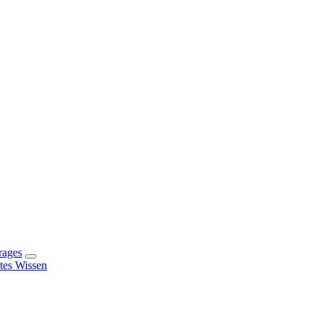
rages
rtes Wissen