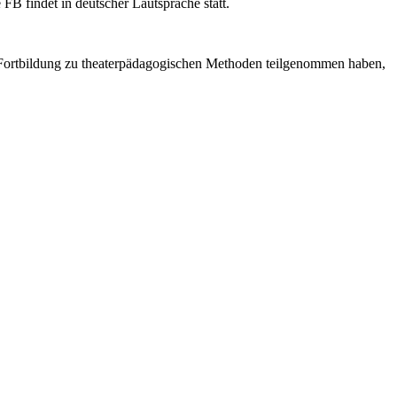
B findet in deutscher Lautsprache statt.
er Fortbildung zu theaterpädagogischen Methoden teilgenommen haben,