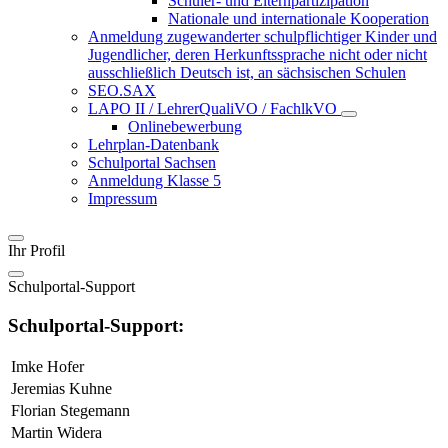
Schüler- und Elternpartizipation
Nationale und internationale Kooperation
Anmeldung zugewanderter schulpflichtiger Kinder und
Jugendlicher, deren Herkunftssprache nicht oder nicht
ausschließlich Deutsch ist, an sächsischen Schulen
SEO.SAX
LAPO II / LehrerQualiVO / FachlkVO
Onlinebewerbung
Lehrplan-Datenbank
Schulportal Sachsen
Anmeldung Klasse 5
Impressum
Ihr Profil
Schulportal-Support
Schulportal-Support:
Imke Hofer
Jeremias Kuhne
Florian Stegemann
Martin Widera