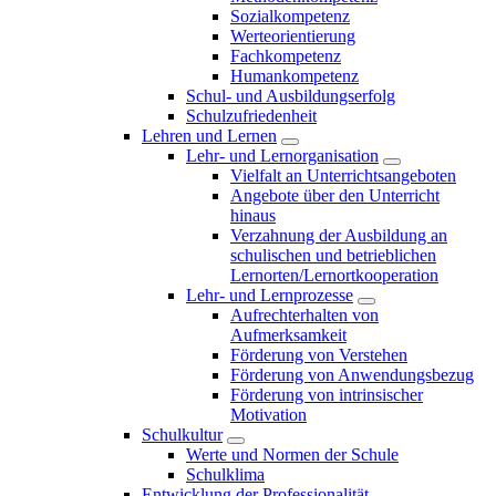
Sozialkompetenz
Werteorientierung
Fachkompetenz
Humankompetenz
Schul- und Ausbildungserfolg
Schulzufriedenheit
Lehren und Lernen
Lehr- und Lernorganisation
Vielfalt an Unterrichtsangeboten
Angebote über den Unterricht
hinaus
Verzahnung der Ausbildung an
schulischen und betrieblichen
Lernorten/Lernortkooperation
Lehr- und Lernprozesse
Aufrechterhalten von
Aufmerksamkeit
Förderung von Verstehen
Förderung von Anwendungsbezug
Förderung von intrinsischer
Motivation
Schulkultur
Werte und Normen der Schule
Schulklima
Entwicklung der Professionalität