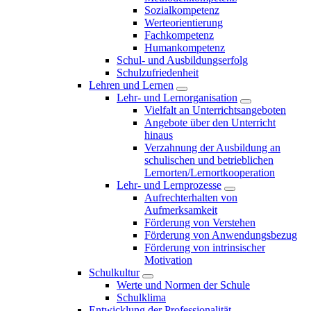
Sozialkompetenz
Werteorientierung
Fachkompetenz
Humankompetenz
Schul- und Ausbildungserfolg
Schulzufriedenheit
Lehren und Lernen
Lehr- und Lernorganisation
Vielfalt an Unterrichtsangeboten
Angebote über den Unterricht
hinaus
Verzahnung der Ausbildung an
schulischen und betrieblichen
Lernorten/Lernortkooperation
Lehr- und Lernprozesse
Aufrechterhalten von
Aufmerksamkeit
Förderung von Verstehen
Förderung von Anwendungsbezug
Förderung von intrinsischer
Motivation
Schulkultur
Werte und Normen der Schule
Schulklima
Entwicklung der Professionalität