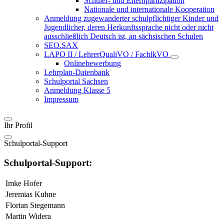
Schüler- und Elternpartizipation
Nationale und internationale Kooperation
Anmeldung zugewanderter schulpflichtiger Kinder und
Jugendlicher, deren Herkunftssprache nicht oder nicht
ausschließlich Deutsch ist, an sächsischen Schulen
SEO.SAX
LAPO II / LehrerQualiVO / FachlkVO
Onlinebewerbung
Lehrplan-Datenbank
Schulportal Sachsen
Anmeldung Klasse 5
Impressum
Ihr Profil
Schulportal-Support
Schulportal-Support:
Imke Hofer
Jeremias Kuhne
Florian Stegemann
Martin Widera