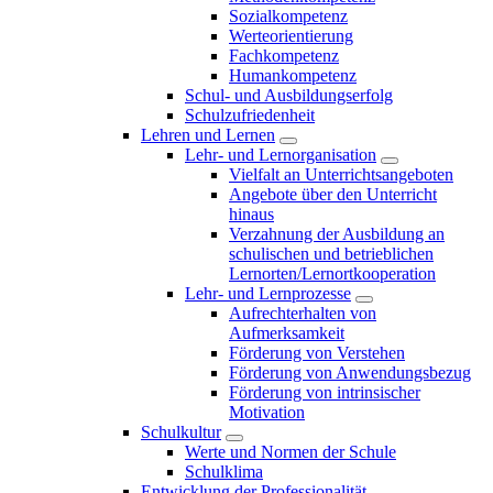
Sozialkompetenz
Werteorientierung
Fachkompetenz
Humankompetenz
Schul- und Ausbildungserfolg
Schulzufriedenheit
Lehren und Lernen
Lehr- und Lernorganisation
Vielfalt an Unterrichtsangeboten
Angebote über den Unterricht
hinaus
Verzahnung der Ausbildung an
schulischen und betrieblichen
Lernorten/Lernortkooperation
Lehr- und Lernprozesse
Aufrechterhalten von
Aufmerksamkeit
Förderung von Verstehen
Förderung von Anwendungsbezug
Förderung von intrinsischer
Motivation
Schulkultur
Werte und Normen der Schule
Schulklima
Entwicklung der Professionalität