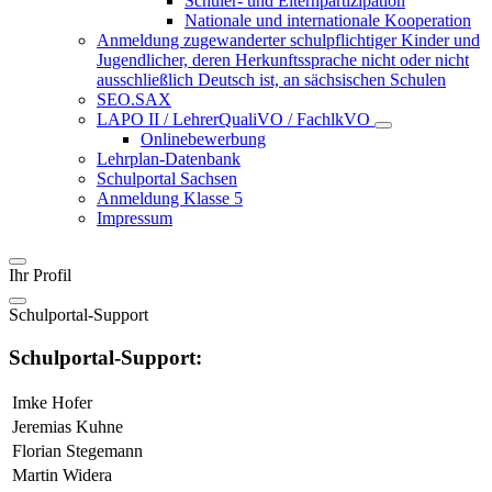
Schüler- und Elternpartizipation
Nationale und internationale Kooperation
Anmeldung zugewanderter schulpflichtiger Kinder und
Jugendlicher, deren Herkunftssprache nicht oder nicht
ausschließlich Deutsch ist, an sächsischen Schulen
SEO.SAX
LAPO II / LehrerQualiVO / FachlkVO
Onlinebewerbung
Lehrplan-Datenbank
Schulportal Sachsen
Anmeldung Klasse 5
Impressum
Ihr Profil
Schulportal-Support
Schulportal-Support:
Imke Hofer
Jeremias Kuhne
Florian Stegemann
Martin Widera