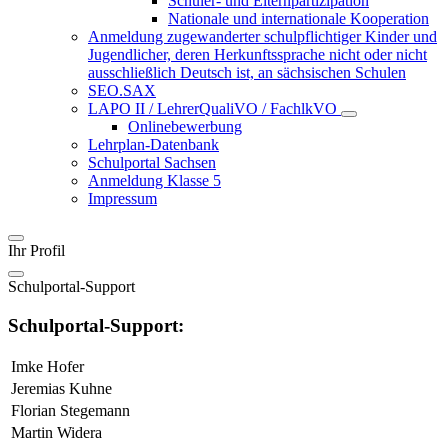
Schüler- und Elternpartizipation
Nationale und internationale Kooperation
Anmeldung zugewanderter schulpflichtiger Kinder und
Jugendlicher, deren Herkunftssprache nicht oder nicht
ausschließlich Deutsch ist, an sächsischen Schulen
SEO.SAX
LAPO II / LehrerQualiVO / FachlkVO
Onlinebewerbung
Lehrplan-Datenbank
Schulportal Sachsen
Anmeldung Klasse 5
Impressum
Ihr Profil
Schulportal-Support
Schulportal-Support:
Imke Hofer
Jeremias Kuhne
Florian Stegemann
Martin Widera