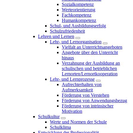
Sozialkompetenz
Werteorientierung
Fachkompetenz
Humankompetenz
Schul- und Ausbildungserfolg
Schulzufriedenheit
Lehren und Lernen
Lehr- und Lernorganisation
Vielfalt an Unterrichtsangeboten
Angebote über den Unterricht
hinaus
Verzahnung der Ausbildung an
schulischen und betrieblichen
Lernorten/Lernortkooperation
Lehr- und Lernprozesse
Aufrechterhalten von
Aufmerksamkeit
Förderung von Verstehen
Förderung von Anwendungsbezug
Förderung von intrinsischer
Motivation
Schulkultur
Werte und Normen der Schule
Schulklima
Entwicklung der Professionalität