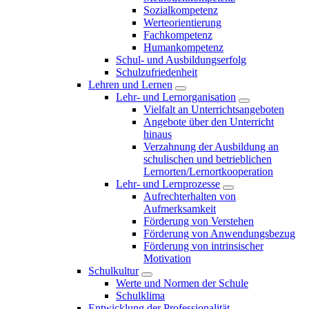
Sozialkompetenz
Werteorientierung
Fachkompetenz
Humankompetenz
Schul- und Ausbildungserfolg
Schulzufriedenheit
Lehren und Lernen
Lehr- und Lernorganisation
Vielfalt an Unterrichtsangeboten
Angebote über den Unterricht
hinaus
Verzahnung der Ausbildung an
schulischen und betrieblichen
Lernorten/Lernortkooperation
Lehr- und Lernprozesse
Aufrechterhalten von
Aufmerksamkeit
Förderung von Verstehen
Förderung von Anwendungsbezug
Förderung von intrinsischer
Motivation
Schulkultur
Werte und Normen der Schule
Schulklima
Entwicklung der Professionalität