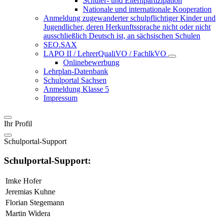
Schüler- und Elternpartizipation
Nationale und internationale Kooperation
Anmeldung zugewanderter schulpflichtiger Kinder und
Jugendlicher, deren Herkunftssprache nicht oder nicht
ausschließlich Deutsch ist, an sächsischen Schulen
SEO.SAX
LAPO II / LehrerQualiVO / FachlkVO
Onlinebewerbung
Lehrplan-Datenbank
Schulportal Sachsen
Anmeldung Klasse 5
Impressum
Ihr Profil
Schulportal-Support
Schulportal-Support:
Imke Hofer
Jeremias Kuhne
Florian Stegemann
Martin Widera