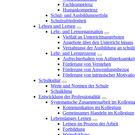
Fachkompetenz
Humankompetenz
Schul- und Ausbildungserfolg
Schulzufriedenheit
Lehren und Lernen
Lehr- und Lernorganisation
Vielfalt an Unterrichtsangeboten
Angebote über den Unterricht hinaus
Verzahnung der Ausbildung an schulis
Lehr- und Lernprozesse
Aufrechterhalten von Aufmerksamkei
Förderung von Verstehen
Förderung von Anwendungsbezug
Förderung von intrinsischer Motivati
Schulkultur
Werte und Normen der Schule
Schulklima
Entwicklung der Professionalität
Systematische Zusammenarbeit im Kollegi
Kommunikation im Kollegium
Gemeinsames Handeln im Kollegium
Lebenslanges Lernen
Lernen im Prozess der Arbeit
Fortbildung
Weiterbildung