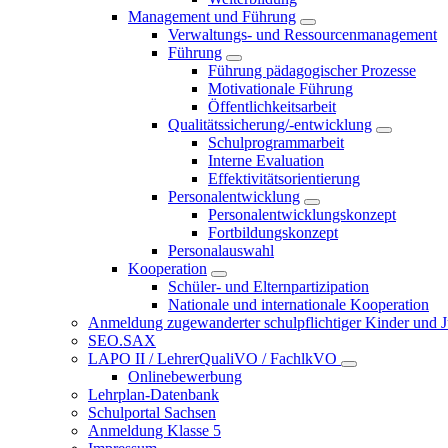
Management und Führung
Verwaltungs- und Ressourcenmanagement
Führung
Führung pädagogischer Prozesse
Motivationale Führung
Öffentlichkeitsarbeit
Qualitätssicherung/-entwicklung
Schulprogrammarbeit
Interne Evaluation
Effektivitätsorientierung
Personalentwicklung
Personalentwicklungskonzept
Fortbildungskonzept
Personalauswahl
Kooperation
Schüler- und Elternpartizipation
Nationale und internationale Kooperation
Anmeldung zugewanderter schulpflichtiger Kinder und Jug
SEO.SAX
LAPO II / LehrerQualiVO / FachlkVO
Onlinebewerbung
Lehrplan-Datenbank
Schulportal Sachsen
Anmeldung Klasse 5