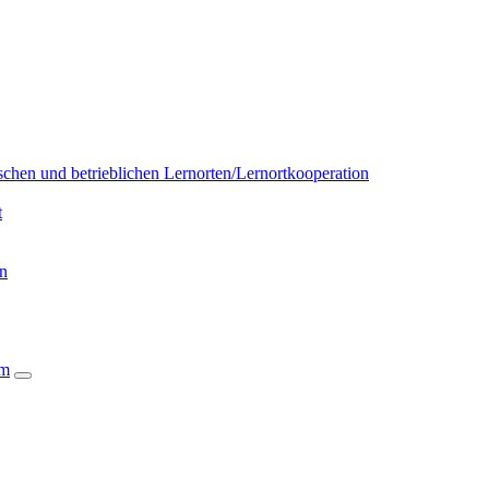
chen und betrieblichen Lernorten/Lernortkooperation
t
on
um