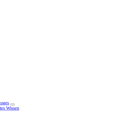
rages
rtes Wissen