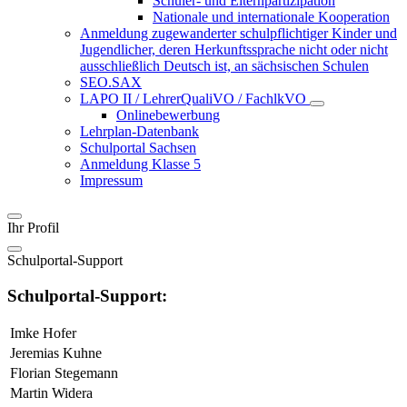
Schüler- und Elternpartizipation
Nationale und internationale Kooperation
Anmeldung zugewanderter schulpflichtiger Kinder und
Jugendlicher, deren Herkunftssprache nicht oder nicht
ausschließlich Deutsch ist, an sächsischen Schulen
SEO.SAX
LAPO II / LehrerQualiVO / FachlkVO
Onlinebewerbung
Lehrplan-Datenbank
Schulportal Sachsen
Anmeldung Klasse 5
Impressum
Ihr Profil
Schulportal-Support
Schulportal-Support:
Imke Hofer
Jeremias Kuhne
Florian Stegemann
Martin Widera