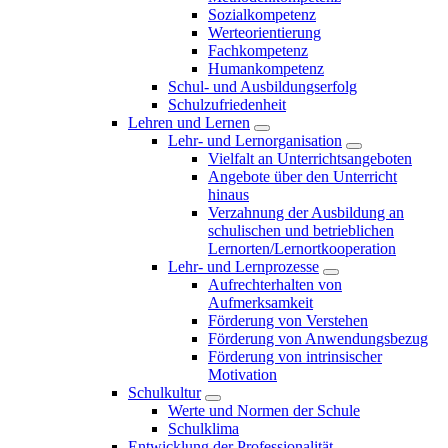
Sozialkompetenz
Werteorientierung
Fachkompetenz
Humankompetenz
Schul- und Ausbildungserfolg
Schulzufriedenheit
Lehren und Lernen
Lehr- und Lernorganisation
Vielfalt an Unterrichtsangeboten
Angebote über den Unterricht
hinaus
Verzahnung der Ausbildung an
schulischen und betrieblichen
Lernorten/Lernortkooperation
Lehr- und Lernprozesse
Aufrechterhalten von
Aufmerksamkeit
Förderung von Verstehen
Förderung von Anwendungsbezug
Förderung von intrinsischer
Motivation
Schulkultur
Werte und Normen der Schule
Schulklima
Entwicklung der Professionalität