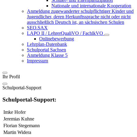
Schüler- und Elternpartizipation
Nationale und internationale Kooperation
Anmeldung zugewanderter schulpflichtiger Kinder und
Jugendlicher, deren Herkunftssprache nicht oder nicht
ausschließlich Deutsch ist, an sächsischen Schulen
SEO.SAX
LAPO II / LehrerQualiVO / FachlkVO
Onlinebewerbung
Lehrplan-Datenbank
Schulportal Sachsen
Anmeldung Klasse 5
Impressum
Ihr Profil
Schulportal-Support
Schulportal-Support:
Imke Hofer
Jeremias Kuhne
Florian Stegemann
Martin Widera