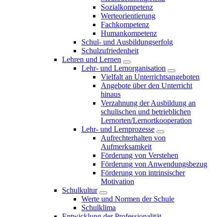
Sozialkompetenz
Werteorientierung
Fachkompetenz
Humankompetenz
Schul- und Ausbildungserfolg
Schulzufriedenheit
Lehren und Lernen
Lehr- und Lernorganisation
Vielfalt an Unterrichtsangeboten
Angebote über den Unterricht
hinaus
Verzahnung der Ausbildung an
schulischen und betrieblichen
Lernorten/Lernortkooperation
Lehr- und Lernprozesse
Aufrechterhalten von
Aufmerksamkeit
Förderung von Verstehen
Förderung von Anwendungsbezug
Förderung von intrinsischer
Motivation
Schulkultur
Werte und Normen der Schule
Schulklima
Entwicklung der Professionalität