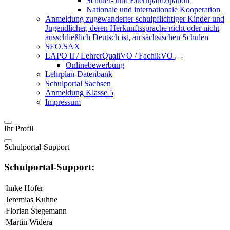
Schüler- und Elternpartizipation
Nationale und internationale Kooperation
Anmeldung zugewanderter schulpflichtiger Kinder und
Jugendlicher, deren Herkunftssprache nicht oder nicht
ausschließlich Deutsch ist, an sächsischen Schulen
SEO.SAX
LAPO II / LehrerQualiVO / FachlkVO
Onlinebewerbung
Lehrplan-Datenbank
Schulportal Sachsen
Anmeldung Klasse 5
Impressum
Ihr Profil
Schulportal-Support
Schulportal-Support:
Imke Hofer
Jeremias Kuhne
Florian Stegemann
Martin Widera