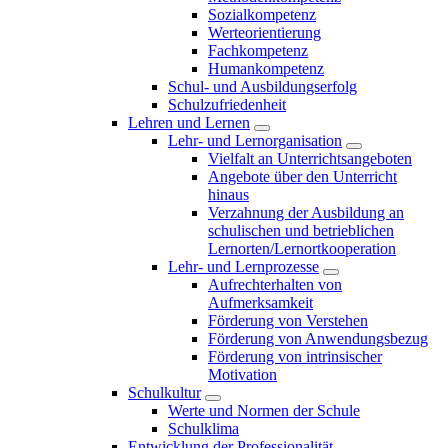
Sozialkompetenz
Werteorientierung
Fachkompetenz
Humankompetenz
Schul- und Ausbildungserfolg
Schulzufriedenheit
Lehren und Lernen
Lehr- und Lernorganisation
Vielfalt an Unterrichtsangeboten
Angebote über den Unterricht
hinaus
Verzahnung der Ausbildung an
schulischen und betrieblichen
Lernorten/Lernortkooperation
Lehr- und Lernprozesse
Aufrechterhalten von
Aufmerksamkeit
Förderung von Verstehen
Förderung von Anwendungsbezug
Förderung von intrinsischer
Motivation
Schulkultur
Werte und Normen der Schule
Schulklima
Entwicklung der Professionalität