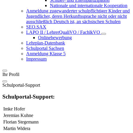
Schüler- und Elternpartizipation
Nationale und internationale Kooperation
Anmeldung zugewanderter schulpflichtiger Kinder und
Jugendlicher, deren Herkunftssprache nicht oder nicht
ausschließlich Deutsch ist, an sächsischen Schulen
SEO.SAX
LAPO II / LehrerQualiVO / FachlkVO
Onlinebewerbung
Lehrplan-Datenbank
Schulportal Sachsen
Anmeldung Klasse 5
Impressum
Ihr Profil
Schulportal-Support
Schulportal-Support:
Imke Hofer
Jeremias Kuhne
Florian Stegemann
Martin Widera