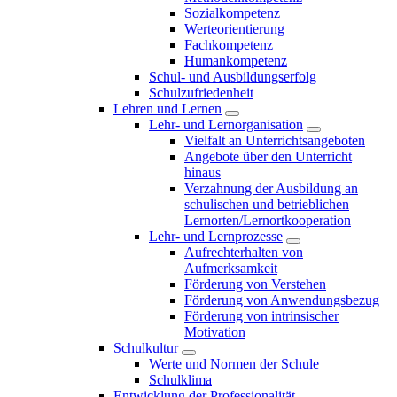
Sozialkompetenz
Werteorientierung
Fachkompetenz
Humankompetenz
Schul- und Ausbildungserfolg
Schulzufriedenheit
Lehren und Lernen
Lehr- und Lernorganisation
Vielfalt an Unterrichtsangeboten
Angebote über den Unterricht
hinaus
Verzahnung der Ausbildung an
schulischen und betrieblichen
Lernorten/Lernortkooperation
Lehr- und Lernprozesse
Aufrechterhalten von
Aufmerksamkeit
Förderung von Verstehen
Förderung von Anwendungsbezug
Förderung von intrinsischer
Motivation
Schulkultur
Werte und Normen der Schule
Schulklima
Entwicklung der Professionalität