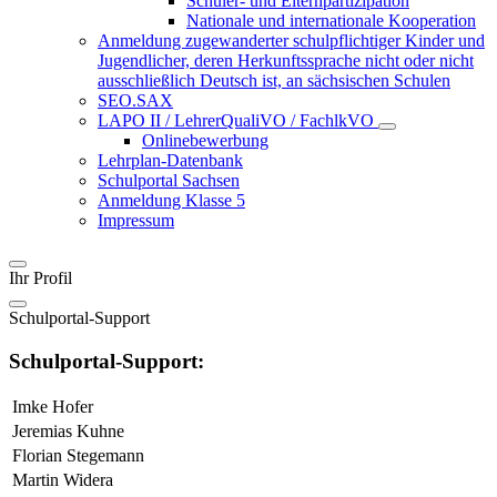
Schüler- und Elternpartizipation
Nationale und internationale Kooperation
Anmeldung zugewanderter schulpflichtiger Kinder und
Jugendlicher, deren Herkunftssprache nicht oder nicht
ausschließlich Deutsch ist, an sächsischen Schulen
SEO.SAX
LAPO II / LehrerQualiVO / FachlkVO
Onlinebewerbung
Lehrplan-Datenbank
Schulportal Sachsen
Anmeldung Klasse 5
Impressum
Ihr Profil
Schulportal-Support
Schulportal-Support:
Imke Hofer
Jeremias Kuhne
Florian Stegemann
Martin Widera