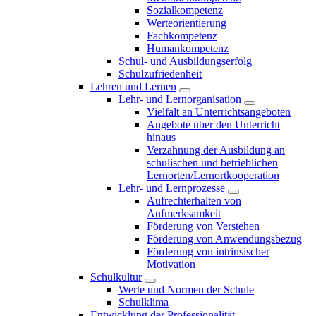
Sozialkompetenz
Werteorientierung
Fachkompetenz
Humankompetenz
Schul- und Ausbildungserfolg
Schulzufriedenheit
Lehren und Lernen
Lehr- und Lernorganisation
Vielfalt an Unterrichtsangeboten
Angebote über den Unterricht
hinaus
Verzahnung der Ausbildung an
schulischen und betrieblichen
Lernorten/Lernortkooperation
Lehr- und Lernprozesse
Aufrechterhalten von
Aufmerksamkeit
Förderung von Verstehen
Förderung von Anwendungsbezug
Förderung von intrinsischer
Motivation
Schulkultur
Werte und Normen der Schule
Schulklima
Entwicklung der Professionalität