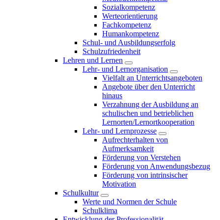
Sozialkompetenz
Werteorientierung
Fachkompetenz
Humankompetenz
Schul- und Ausbildungserfolg
Schulzufriedenheit
Lehren und Lernen
Lehr- und Lernorganisation
Vielfalt an Unterrichtsangeboten
Angebote über den Unterricht
hinaus
Verzahnung der Ausbildung an
schulischen und betrieblichen
Lernorten/Lernortkooperation
Lehr- und Lernprozesse
Aufrechterhalten von
Aufmerksamkeit
Förderung von Verstehen
Förderung von Anwendungsbezug
Förderung von intrinsischer
Motivation
Schulkultur
Werte und Normen der Schule
Schulklima
Entwicklung der Professionalität