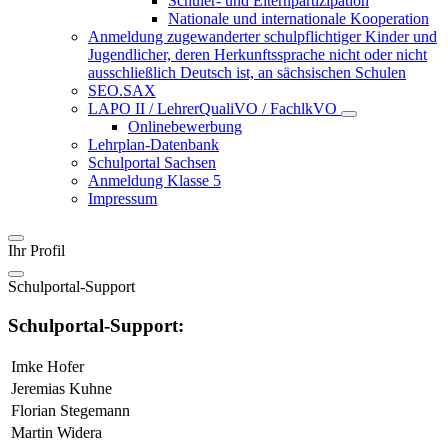
Schüler- und Elternpartizipation
Nationale und internationale Kooperation
Anmeldung zugewanderter schulpflichtiger Kinder und
Jugendlicher, deren Herkunftssprache nicht oder nicht
ausschließlich Deutsch ist, an sächsischen Schulen
SEO.SAX
LAPO II / LehrerQualiVO / FachlkVO
Onlinebewerbung
Lehrplan-Datenbank
Schulportal Sachsen
Anmeldung Klasse 5
Impressum
Ihr Profil
Schulportal-Support
Schulportal-Support:
Imke Hofer
Jeremias Kuhne
Florian Stegemann
Martin Widera