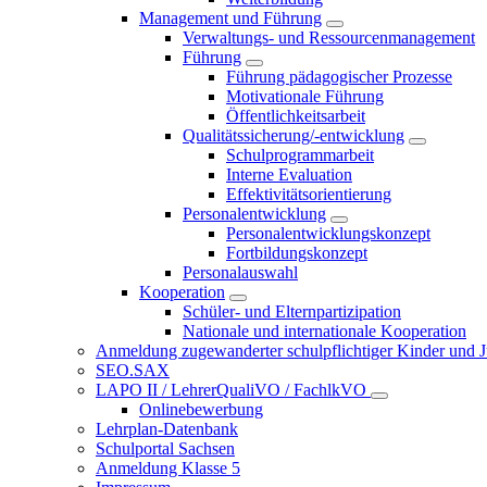
Management und Führung
Verwaltungs- und Ressourcenmanagement
Führung
Führung pädagogischer Prozesse
Motivationale Führung
Öffentlichkeitsarbeit
Qualitätssicherung/-entwicklung
Schulprogrammarbeit
Interne Evaluation
Effektivitätsorientierung
Personalentwicklung
Personalentwicklungskonzept
Fortbildungskonzept
Personalauswahl
Kooperation
Schüler- und Elternpartizipation
Nationale und internationale Kooperation
Anmeldung zugewanderter schulpflichtiger Kinder und Jug
SEO.SAX
LAPO II / LehrerQualiVO / FachlkVO
Onlinebewerbung
Lehrplan-Datenbank
Schulportal Sachsen
Anmeldung Klasse 5