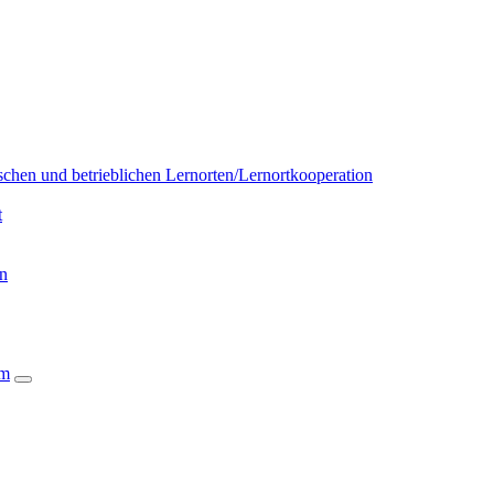
chen und betrieblichen Lernorten/Lernortkooperation
t
on
um