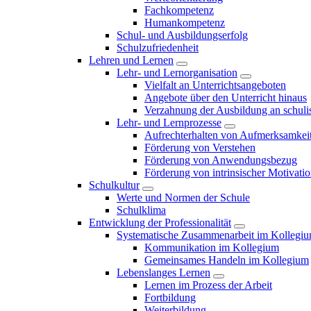
Fachkompetenz
Humankompetenz
Schul- und Ausbildungserfolg
Schulzufriedenheit
Lehren und Lernen
Lehr- und Lernorganisation
Vielfalt an Unterrichtsangeboten
Angebote über den Unterricht hinaus
Verzahnung der Ausbildung an schulis
Lehr- und Lernprozesse
Aufrechterhalten von Aufmerksamkei
Förderung von Verstehen
Förderung von Anwendungsbezug
Förderung von intrinsischer Motivati
Schulkultur
Werte und Normen der Schule
Schulklima
Entwicklung der Professionalität
Systematische Zusammenarbeit im Kollegi
Kommunikation im Kollegium
Gemeinsames Handeln im Kollegium
Lebenslanges Lernen
Lernen im Prozess der Arbeit
Fortbildung
Weiterbildung