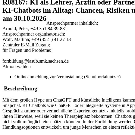
R08167: KI als Lehrer, Ärztin oder Partn
KI-Chatbots im Alltag: Chancen, Risiken
am 30.10.2026
Ansprechpartner inhaltlich:
Arnold, Peter; +49 351 84 39-831
Ansprechpartner organisatorisch:
Wolf, Martina; +49 (3521) 41 27 13
Zentraler E-Mail Zugang
für Fragen und Probleme:
fortbildung@lasub.smk.sachsen.de
Aktion wählen
Onlineanmeldung zur Veranstaltung (Schulportalnutzer)
Beschreibung
Mit dem großen Hype um ChatGPT und künstliche Intelligenz kamen au
Snapchat. KI-Chatbots wie ChatGPT oder integrierte Systeme in Apps
Gesprächspartner oder vermeintliche Experten genutzt - mit teils prob
ihnen Hinweise, weil sie keinen Therapieplatz bekommen. Chatbots ge
nicht vollumfänglich einschätzen können. In der Fortbildung werden
Handlungsoptionen entwickelt, um junge Menschen zu einem reflekti