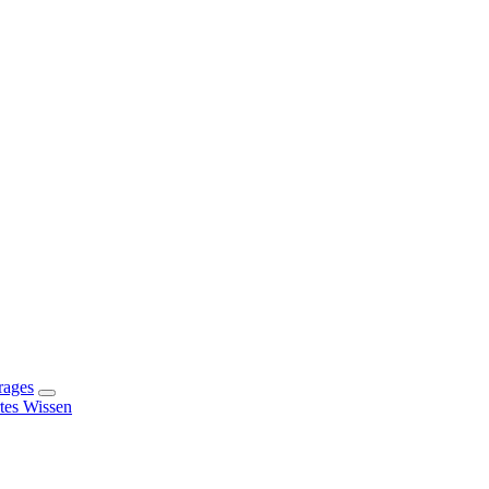
rages
rtes Wissen