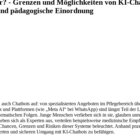
er? - Grenzen und Möglichkeiten von KI-Ch
 und pädagogische Einordnung
ch Chatbots auf: von spezialisierten Angeboten im Pflegebereich über
 und Plattformen (wie „Meta AI“ bei WhatsApp) sind längst Teil der L
lematischen Folgen. Junge Menschen verlieben sich in sie, glauben unre
ben sich als Experten aus, verteilen beispielsweise medizinische Emp
 Chancen, Grenzen und Risiken dieser Systeme beleuchtet. Anhand pra
erten und sicheren Umgang mit KI-Chatbots zu befähigen.