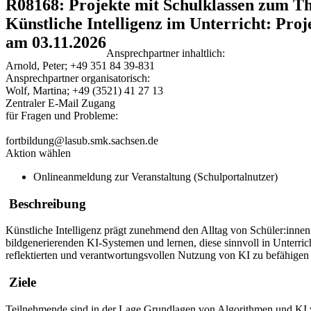
R08168: Projekte mit Schulklassen zum T
Künstliche Intelligenz im Unterricht: Proj
am 03.11.2026
Ansprechpartner inhaltlich:
Arnold, Peter; +49 351 84 39-831
Ansprechpartner organisatorisch:
Wolf, Martina; +49 (3521) 41 27 13
Zentraler E-Mail Zugang
für Fragen und Probleme:
fortbildung@lasub.smk.sachsen.de
Aktion wählen
Onlineanmeldung zur Veranstaltung (Schulportalnutzer)
Beschreibung
Künstliche Intelligenz prägt zunehmend den Alltag von Schüler:innen
bildgenerierenden KI-Systemen und lernen, diese sinnvoll in Unterric
reflektierten und verantwortungsvollen Nutzung von KI zu befähigen 
Ziele
Teilnehmende sind in der Lage Grundlagen von Algorithmen und KI ve