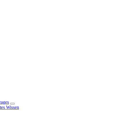
rages
rtes Wissen