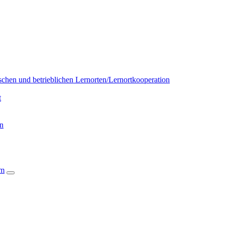
chen und betrieblichen Lernorten/Lernortkooperation
t
on
um