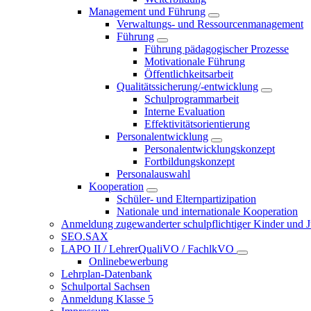
Management und Führung
Verwaltungs- und Ressourcenmanagement
Führung
Führung pädagogischer Prozesse
Motivationale Führung
Öffentlichkeitsarbeit
Qualitätssicherung/-entwicklung
Schulprogrammarbeit
Interne Evaluation
Effektivitätsorientierung
Personalentwicklung
Personalentwicklungskonzept
Fortbildungskonzept
Personalauswahl
Kooperation
Schüler- und Elternpartizipation
Nationale und internationale Kooperation
Anmeldung zugewanderter schulpflichtiger Kinder und Jug
SEO.SAX
LAPO II / LehrerQualiVO / FachlkVO
Onlinebewerbung
Lehrplan-Datenbank
Schulportal Sachsen
Anmeldung Klasse 5