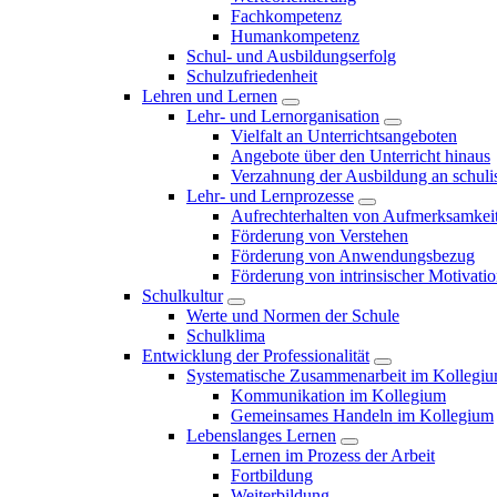
Fachkompetenz
Humankompetenz
Schul- und Ausbildungserfolg
Schulzufriedenheit
Lehren und Lernen
Lehr- und Lernorganisation
Vielfalt an Unterrichtsangeboten
Angebote über den Unterricht hinaus
Verzahnung der Ausbildung an schulis
Lehr- und Lernprozesse
Aufrechterhalten von Aufmerksamkei
Förderung von Verstehen
Förderung von Anwendungsbezug
Förderung von intrinsischer Motivati
Schulkultur
Werte und Normen der Schule
Schulklima
Entwicklung der Professionalität
Systematische Zusammenarbeit im Kollegi
Kommunikation im Kollegium
Gemeinsames Handeln im Kollegium
Lebenslanges Lernen
Lernen im Prozess der Arbeit
Fortbildung
Weiterbildung