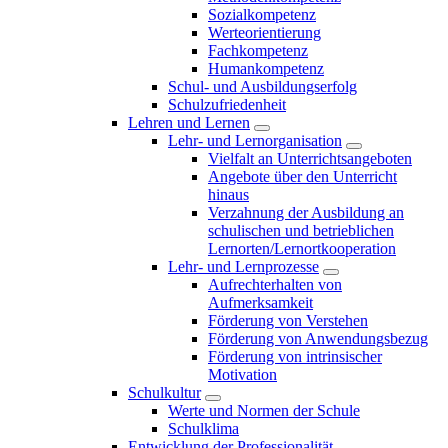
Sozialkompetenz
Werteorientierung
Fachkompetenz
Humankompetenz
Schul- und Ausbildungserfolg
Schulzufriedenheit
Lehren und Lernen
Lehr- und Lernorganisation
Vielfalt an Unterrichtsangeboten
Angebote über den Unterricht
hinaus
Verzahnung der Ausbildung an
schulischen und betrieblichen
Lernorten/Lernortkooperation
Lehr- und Lernprozesse
Aufrechterhalten von
Aufmerksamkeit
Förderung von Verstehen
Förderung von Anwendungsbezug
Förderung von intrinsischer
Motivation
Schulkultur
Werte und Normen der Schule
Schulklima
Entwicklung der Professionalität