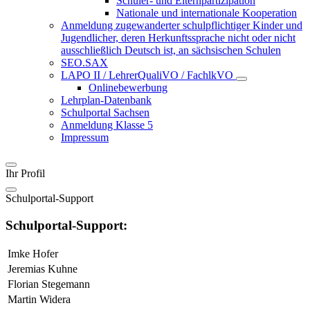
Schüler- und Elternpartizipation
Nationale und internationale Kooperation
Anmeldung zugewanderter schulpflichtiger Kinder und
Jugendlicher, deren Herkunftssprache nicht oder nicht
ausschließlich Deutsch ist, an sächsischen Schulen
SEO.SAX
LAPO II / LehrerQualiVO / FachlkVO
Onlinebewerbung
Lehrplan-Datenbank
Schulportal Sachsen
Anmeldung Klasse 5
Impressum
Ihr Profil
Schulportal-Support
Schulportal-Support:
Imke Hofer
Jeremias Kuhne
Florian Stegemann
Martin Widera