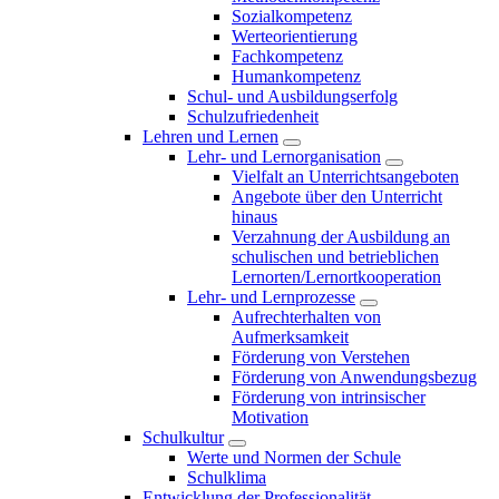
Sozialkompetenz
Werteorientierung
Fachkompetenz
Humankompetenz
Schul- und Ausbildungserfolg
Schulzufriedenheit
Lehren und Lernen
Lehr- und Lernorganisation
Vielfalt an Unterrichtsangeboten
Angebote über den Unterricht
hinaus
Verzahnung der Ausbildung an
schulischen und betrieblichen
Lernorten/Lernortkooperation
Lehr- und Lernprozesse
Aufrechterhalten von
Aufmerksamkeit
Förderung von Verstehen
Förderung von Anwendungsbezug
Förderung von intrinsischer
Motivation
Schulkultur
Werte und Normen der Schule
Schulklima
Entwicklung der Professionalität