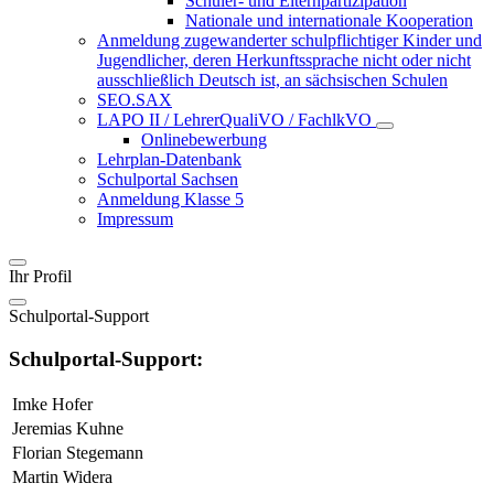
Schüler- und Elternpartizipation
Nationale und internationale Kooperation
Anmeldung zugewanderter schulpflichtiger Kinder und
Jugendlicher, deren Herkunftssprache nicht oder nicht
ausschließlich Deutsch ist, an sächsischen Schulen
SEO.SAX
LAPO II / LehrerQualiVO / FachlkVO
Onlinebewerbung
Lehrplan-Datenbank
Schulportal Sachsen
Anmeldung Klasse 5
Impressum
Ihr Profil
Schulportal-Support
Schulportal-Support:
Imke Hofer
Jeremias Kuhne
Florian Stegemann
Martin Widera