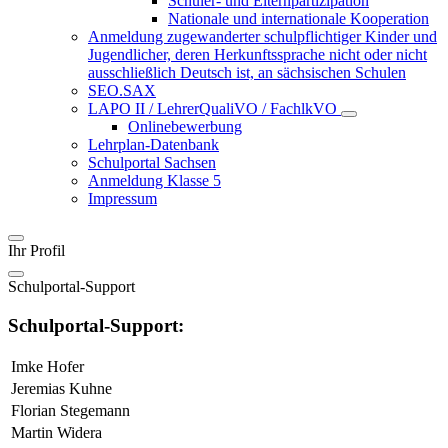
Schüler- und Elternpartizipation
Nationale und internationale Kooperation
Anmeldung zugewanderter schulpflichtiger Kinder und
Jugendlicher, deren Herkunftssprache nicht oder nicht
ausschließlich Deutsch ist, an sächsischen Schulen
SEO.SAX
LAPO II / LehrerQualiVO / FachlkVO
Onlinebewerbung
Lehrplan-Datenbank
Schulportal Sachsen
Anmeldung Klasse 5
Impressum
Ihr Profil
Schulportal-Support
Schulportal-Support:
Imke Hofer
Jeremias Kuhne
Florian Stegemann
Martin Widera