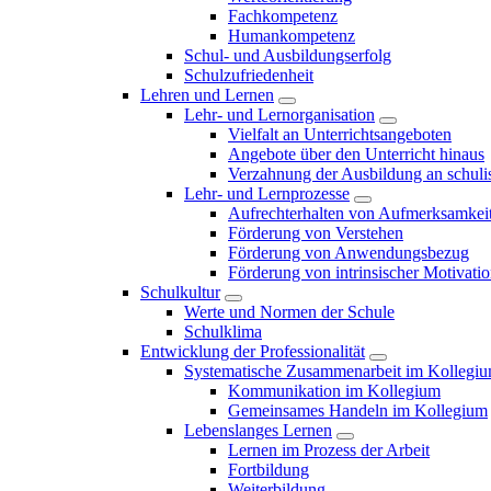
Fachkompetenz
Humankompetenz
Schul- und Ausbildungserfolg
Schulzufriedenheit
Lehren und Lernen
Lehr- und Lernorganisation
Vielfalt an Unterrichtsangeboten
Angebote über den Unterricht hinaus
Verzahnung der Ausbildung an schulis
Lehr- und Lernprozesse
Aufrechterhalten von Aufmerksamkei
Förderung von Verstehen
Förderung von Anwendungsbezug
Förderung von intrinsischer Motivati
Schulkultur
Werte und Normen der Schule
Schulklima
Entwicklung der Professionalität
Systematische Zusammenarbeit im Kollegi
Kommunikation im Kollegium
Gemeinsames Handeln im Kollegium
Lebenslanges Lernen
Lernen im Prozess der Arbeit
Fortbildung
Weiterbildung