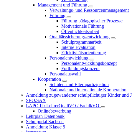
Management und Führung
Verwaltungs- und Ressourcenmanagement
Führung
Führung pädagogischer Prozesse
Motivationale Führung
Öffentlichkeitsarbeit
Qualitätssicherung/-entwicklung
Schulprogrammarbeit
Interne Evaluation
Effektivitätsorientierung
Personalentwicklung
Personalentwicklungskonzept
Fortbildungskonzept
Personalauswahl
Kooperation
Schüler- und Elternpartizipation
Nationale und internationale Kooperation
Anmeldung zugewanderter schulpflichtiger Kinder und Jug
SEO.SAX
LAPO II / LehrerQualiVO / FachlkVO
Onlinebewerbung
Lehrplan-Datenbank
Schulportal Sachsen
Anmeldung Klasse 5