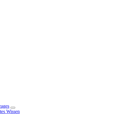
rages
rtes Wissen