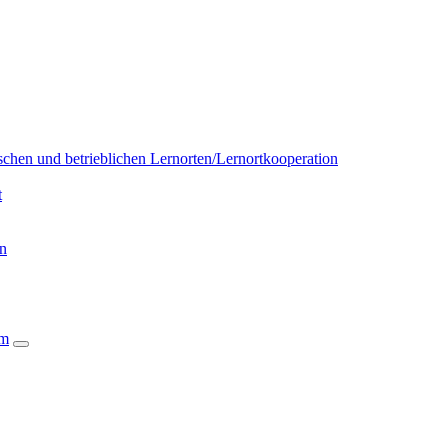
chen und betrieblichen Lernorten/Lernortkooperation
t
on
um