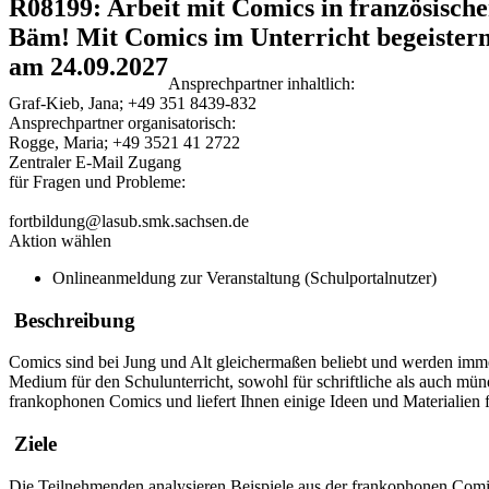
R08199: Arbeit mit Comics in französisch
Bäm! Mit Comics im Unterricht begeistern
am 24.09.2027
Ansprechpartner inhaltlich:
Graf-Kieb, Jana; +49 351 8439-832
Ansprechpartner organisatorisch:
Rogge, Maria; +49 3521 41 2722
Zentraler E-Mail Zugang
für Fragen und Probleme:
fortbildung@lasub.smk.sachsen.de
Aktion wählen
Onlineanmeldung zur Veranstaltung (Schulportalnutzer)
Beschreibung
Comics sind bei Jung und Alt gleichermaßen beliebt und werden immer
Medium für den Schulunterricht, sowohl für schriftliche als auch mün
frankophonen Comics und liefert Ihnen einige Ideen und Materialien f
Ziele
Die Teilnehmenden analysieren Beispiele aus der frankophonen Comi