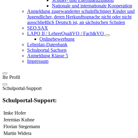
Schüler- und Elternpartizipation
Nationale und internationale Kooperation
Anmeldung zugewanderter schulpflichtiger Kinder und
Jugendlicher, deren Herkunftssprache nicht oder nicht
ausschließlich Deutsch ist, an sächsischen Schulen
SEO.SAX
LAPO II / LehrerQualiVO / FachlkVO
Onlinebewerbung
Lehrplan-Datenbank
Schulportal Sachsen
Anmeldung Klasse 5
Impressum
Ihr Profil
Schulportal-Support
Schulportal-Support:
Imke Hofer
Jeremias Kuhne
Florian Stegemann
Martin Widera