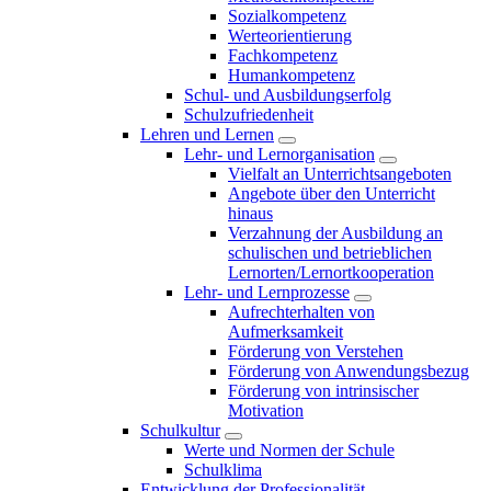
Sozialkompetenz
Werteorientierung
Fachkompetenz
Humankompetenz
Schul- und Ausbildungserfolg
Schulzufriedenheit
Lehren und Lernen
Lehr- und Lernorganisation
Vielfalt an Unterrichtsangeboten
Angebote über den Unterricht
hinaus
Verzahnung der Ausbildung an
schulischen und betrieblichen
Lernorten/Lernortkooperation
Lehr- und Lernprozesse
Aufrechterhalten von
Aufmerksamkeit
Förderung von Verstehen
Förderung von Anwendungsbezug
Förderung von intrinsischer
Motivation
Schulkultur
Werte und Normen der Schule
Schulklima
Entwicklung der Professionalität