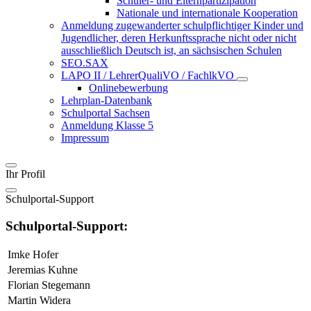
Schüler- und Elternpartizipation
Nationale und internationale Kooperation
Anmeldung zugewanderter schulpflichtiger Kinder und
Jugendlicher, deren Herkunftssprache nicht oder nicht
ausschließlich Deutsch ist, an sächsischen Schulen
SEO.SAX
LAPO II / LehrerQualiVO / FachlkVO
Onlinebewerbung
Lehrplan-Datenbank
Schulportal Sachsen
Anmeldung Klasse 5
Impressum
Ihr Profil
Schulportal-Support
Schulportal-Support:
Imke Hofer
Jeremias Kuhne
Florian Stegemann
Martin Widera