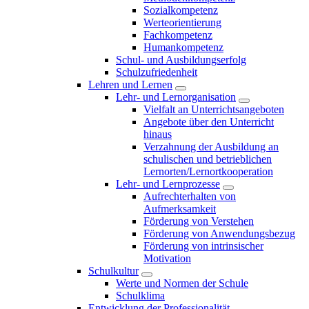
Sozialkompetenz
Werteorientierung
Fachkompetenz
Humankompetenz
Schul- und Ausbildungserfolg
Schulzufriedenheit
Lehren und Lernen
Lehr- und Lernorganisation
Vielfalt an Unterrichtsangeboten
Angebote über den Unterricht
hinaus
Verzahnung der Ausbildung an
schulischen und betrieblichen
Lernorten/Lernortkooperation
Lehr- und Lernprozesse
Aufrechterhalten von
Aufmerksamkeit
Förderung von Verstehen
Förderung von Anwendungsbezug
Förderung von intrinsischer
Motivation
Schulkultur
Werte und Normen der Schule
Schulklima
Entwicklung der Professionalität