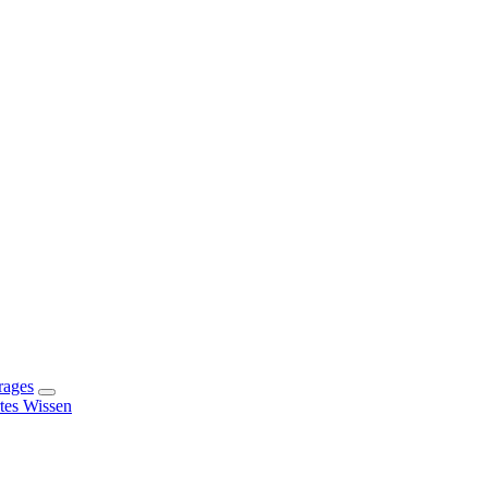
rages
rtes Wissen