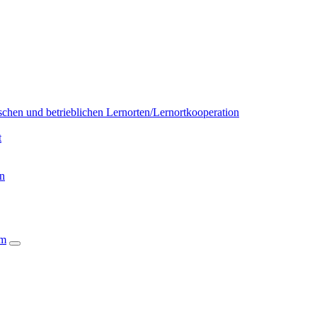
chen und betrieblichen Lernorten/Lernortkooperation
t
on
um