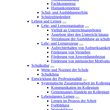
Fachkompetenz
Humankompetenz
Schul- und Ausbildungserfolg
Schulzufriedenheit
Lehren und Lernen
Lehr- und Lernorganisation
Vielfalt an Unterrichtsangeboten
Angebote über den Unterricht hinaus
Verzahnung der Ausbildung an schulis
Lehr- und Lernprozesse
Aufrechterhalten von Aufmerksamkei
Förderung von Verstehen
Förderung von Anwendungsbezug
Förderung von intrinsischer Motivati
Schulkultur
Werte und Normen der Schule
Schulklima
Entwicklung der Professionalität
Systematische Zusammenarbeit im Kollegi
Kommunikation im Kollegium
Gemeinsames Handeln im Kollegium
Lebenslanges Lernen
Lernen im Prozess der Arbeit
Fortbildung
Weiterbildung