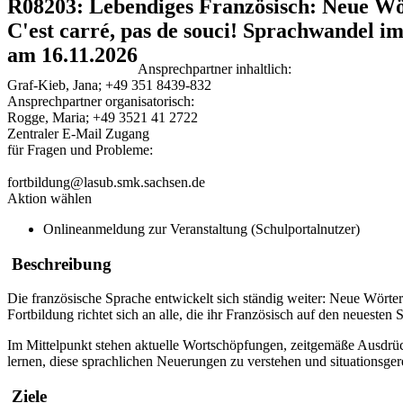
R08203: Lebendiges Französisch: Neue Wö
C'est carré, pas de souci! Sprachwandel i
am 16.11.2026
Ansprechpartner inhaltlich:
Graf-Kieb, Jana; +49 351 8439-832
Ansprechpartner organisatorisch:
Rogge, Maria; +49 3521 41 2722
Zentraler E-Mail Zugang
für Fragen und Probleme:
fortbildung@lasub.smk.sachsen.de
Aktion wählen
Onlineanmeldung zur Veranstaltung (Schulportalnutzer)
Beschreibung
Die französische Sprache entwickelt sich ständig weiter: Neue Wör
Fortbildung richtet sich an alle, die ihr Französisch auf den neuest
Im Mittelpunkt stehen aktuelle Wortschöpfungen, zeitgemäße Ausd
lernen, diese sprachlichen Neuerungen zu verstehen und situationsg
Ziele