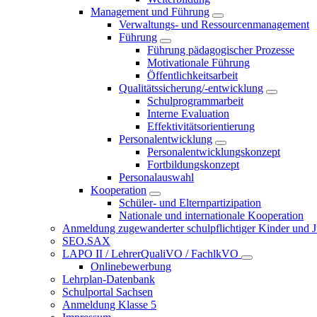
Management und Führung
Verwaltungs- und Ressourcenmanagement
Führung
Führung pädagogischer Prozesse
Motivationale Führung
Öffentlichkeitsarbeit
Qualitätssicherung/-entwicklung
Schulprogrammarbeit
Interne Evaluation
Effektivitätsorientierung
Personalentwicklung
Personalentwicklungskonzept
Fortbildungskonzept
Personalauswahl
Kooperation
Schüler- und Elternpartizipation
Nationale und internationale Kooperation
Anmeldung zugewanderter schulpflichtiger Kinder und Jug
SEO.SAX
LAPO II / LehrerQualiVO / FachlkVO
Onlinebewerbung
Lehrplan-Datenbank
Schulportal Sachsen
Anmeldung Klasse 5