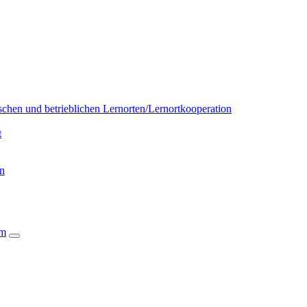
chen und betrieblichen Lernorten/Lernortkooperation
t
on
um