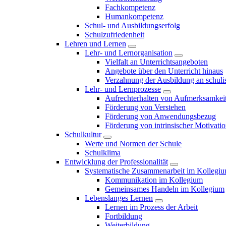
Fachkompetenz
Humankompetenz
Schul- und Ausbildungserfolg
Schulzufriedenheit
Lehren und Lernen
Lehr- und Lernorganisation
Vielfalt an Unterrichtsangeboten
Angebote über den Unterricht hinaus
Verzahnung der Ausbildung an schulis
Lehr- und Lernprozesse
Aufrechterhalten von Aufmerksamkei
Förderung von Verstehen
Förderung von Anwendungsbezug
Förderung von intrinsischer Motivati
Schulkultur
Werte und Normen der Schule
Schulklima
Entwicklung der Professionalität
Systematische Zusammenarbeit im Kollegi
Kommunikation im Kollegium
Gemeinsames Handeln im Kollegium
Lebenslanges Lernen
Lernen im Prozess der Arbeit
Fortbildung
Weiterbildung