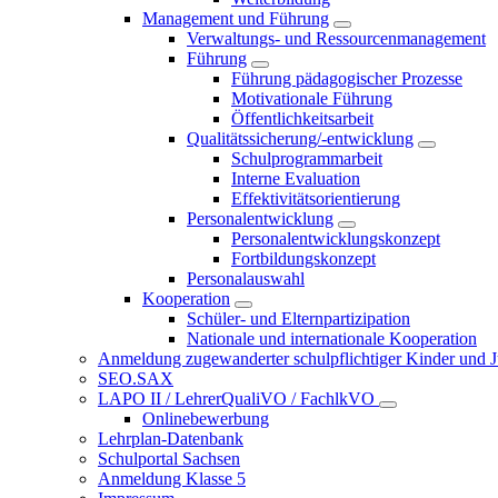
Management und Führung
Verwaltungs- und Ressourcenmanagement
Führung
Führung pädagogischer Prozesse
Motivationale Führung
Öffentlichkeitsarbeit
Qualitätssicherung/-entwicklung
Schulprogrammarbeit
Interne Evaluation
Effektivitätsorientierung
Personalentwicklung
Personalentwicklungskonzept
Fortbildungskonzept
Personalauswahl
Kooperation
Schüler- und Elternpartizipation
Nationale und internationale Kooperation
Anmeldung zugewanderter schulpflichtiger Kinder und Jug
SEO.SAX
LAPO II / LehrerQualiVO / FachlkVO
Onlinebewerbung
Lehrplan-Datenbank
Schulportal Sachsen
Anmeldung Klasse 5