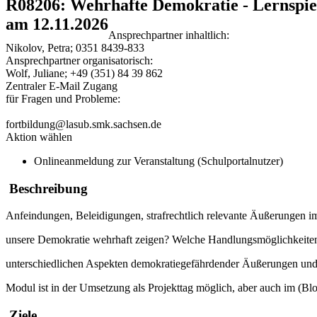
R08206: Wehrhafte Demokratie - Lernspie
am 12.11.2026
Ansprechpartner inhaltlich:
Nikolov, Petra; 0351 8439-833
Ansprechpartner organisatorisch:
Wolf, Juliane; +49 (351) 84 39 862
Zentraler E-Mail Zugang
für Fragen und Probleme:
fortbildung@lasub.smk.sachsen.de
Aktion wählen
Onlineanmeldung zur Veranstaltung (Schulportalnutzer)
Beschreibung
Anfeindungen, Beleidigungen, strafrechtlich relevante Äußerungen 
unsere Demokratie wehrhaft zeigen? Welche Handlungsmöglichkeite
unterschiedlichen Aspekten demokratiegefährdender Äußerungen und Ve
Modul ist in der Umsetzung als Projekttag möglich, aber auch im (Blo
Ziele