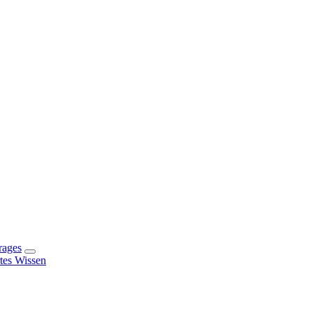
rages
rtes Wissen