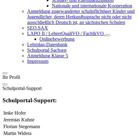
Schüler- und Elternpartizipation
Nationale und internationale Kooperation
Anmeldung zugewanderter schulpflichtiger Kinder und
Jugendlicher, deren Herkunftssprache nicht oder nicht
ausschließlich Deutsch ist, an sächsischen Schulen
SEO.SAX
LAPO II / LehrerQualiVO / FachlkVO
Onlinebewerbung
Lehrplan-Datenbank
Schulportal Sachsen
Anmeldung Klasse 5
Impressum
Ihr Profil
Schulportal-Support
Schulportal-Support:
Imke Hofer
Jeremias Kuhne
Florian Stegemann
Martin Widera