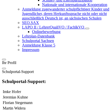
Schüler- und Elternpartizipation
Nationale und internationale Kooperation
Anmeldung zugewanderter schulpflichtiger Kinder und
Jugendlicher, deren Herkunftssprache nicht oder nicht
ausschließlich Deutsch ist, an sächsischen Schulen
SEO.SAX
LAPO II / LehrerQualiVO / FachlkVO
Onlinebewerbung
Lehrplan-Datenbank
Schulportal Sachsen
Anmeldung Klasse 5
Impressum
Ihr Profil
Schulportal-Support
Schulportal-Support:
Imke Hofer
Jeremias Kuhne
Florian Stegemann
Martin Widera