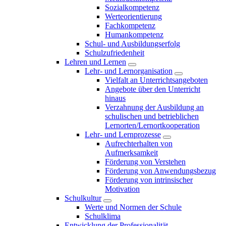
Sozialkompetenz
Werteorientierung
Fachkompetenz
Humankompetenz
Schul- und Ausbildungserfolg
Schulzufriedenheit
Lehren und Lernen
Lehr- und Lernorganisation
Vielfalt an Unterrichtsangeboten
Angebote über den Unterricht
hinaus
Verzahnung der Ausbildung an
schulischen und betrieblichen
Lernorten/Lernortkooperation
Lehr- und Lernprozesse
Aufrechterhalten von
Aufmerksamkeit
Förderung von Verstehen
Förderung von Anwendungsbezug
Förderung von intrinsischer
Motivation
Schulkultur
Werte und Normen der Schule
Schulklima
Entwicklung der Professionalität