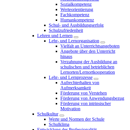
Sozialkompetenz
Werteorientierung
Fachkompetenz
Humankompetenz
Schul- und Ausbildungserfolg
Schulzufriedenheit
Lehren und Lernen
Lehr- und Lernorganisation
Vielfalt an Unterrichtsangeboten
Angebote über den Unterricht
hinaus
Verzahnung der Ausbildung an
schulischen und betrieblichen
Lernorten/Lernortkooperation
Lehr- und Lernprozesse
Aufrechterhalten von
Aufmerksamkeit
Förderung von Verstehen
Förderung von Anwendungsbezug
Förderung von intrinsischer
Motivation
Schulkultur
Werte und Normen der Schule
Schulklima
Entwicklung der Professionalität