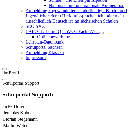
Schüler- und Elternpartizipation
Nationale und internationale Kooperation
Anmeldung zugewanderter schulpflichtiger Kinder und
Jugendlicher, deren Herkunftssprache nicht oder nicht
ausschließlich Deutsch ist, an sächsischen Schulen
SEO.SAX
LAPO II / LehrerQualiVO / FachlkVO
Onlinebewerbung
Lehrplan-Datenbank
Schulportal Sachsen
Anmeldung Klasse 5
Impressum
Ihr Profil
Schulportal-Support
Schulportal-Support:
Imke Hofer
Jeremias Kuhne
Florian Stegemann
Martin Widera