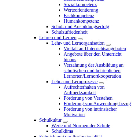
Sozialkompetenz
Werteorientierung
Fachkompetenz
Humankompetenz
Schul- und Ausbildungserfolg
Schulzufriedenheit
Lehren und Lernen
Lehr- und Lernorganisation
Vielfalt an Unterrichtsangeboten
Angebote über den Unterricht
hinaus
Verzahnung der Ausbildung an
schulischen und betrieblichen
Lernorten/Lernortkooperation
Lehr- und Lernprozesse
Aufrechterhalten von
Aufmerksamkeit
Förderung von Verstehen
Förderung von Anwendungsbezug
Förderung von intrinsischer
Motivation
Schulkultur
Werte und Normen der Schule
Schulklima
Entwicklung der Professionalität