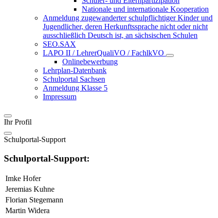
Schüler- und Elternpartizipation
Nationale und internationale Kooperation
Anmeldung zugewanderter schulpflichtiger Kinder und
Jugendlicher, deren Herkunftssprache nicht oder nicht
ausschließlich Deutsch ist, an sächsischen Schulen
SEO.SAX
LAPO II / LehrerQualiVO / FachlkVO
Onlinebewerbung
Lehrplan-Datenbank
Schulportal Sachsen
Anmeldung Klasse 5
Impressum
Ihr Profil
Schulportal-Support
Schulportal-Support:
Imke Hofer
Jeremias Kuhne
Florian Stegemann
Martin Widera