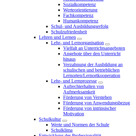
Sozialkompetenz
Werteorientierung
Fachkompetenz
Humankompetenz
Schul- und Ausbildungserfolg
Schulzufriedenheit
Lehren und Lernen
Lehr- und Lernorganisation
Vielfalt an Unterrichtsangeboten
Angebote über den Unterricht
hinaus
Verzahnung der Ausbildung an
schulischen und betrieblichen
Lernorten/Lernortkooperation
Lehr- und Lernprozesse
Aufrechterhalten von
Aufmerksamkeit
Förderung von Verstehen
Förderung von Anwendungsbezug
Förderung von intrinsischer
Motivation
Schulkultur
Werte und Normen der Schule
Schulklima
Entwicklung der Professionalität