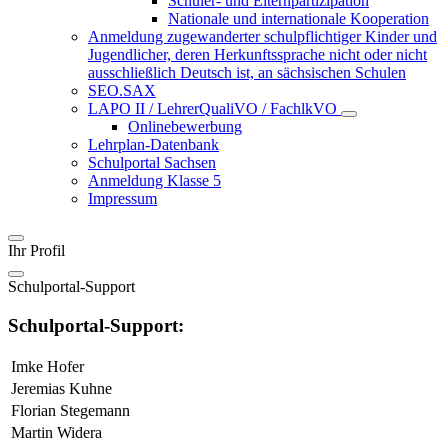
Schüler- und Elternpartizipation
Nationale und internationale Kooperation
Anmeldung zugewanderter schulpflichtiger Kinder und
Jugendlicher, deren Herkunftssprache nicht oder nicht
ausschließlich Deutsch ist, an sächsischen Schulen
SEO.SAX
LAPO II / LehrerQualiVO / FachlkVO
Onlinebewerbung
Lehrplan-Datenbank
Schulportal Sachsen
Anmeldung Klasse 5
Impressum
Ihr Profil
Schulportal-Support
Schulportal-Support:
Imke Hofer
Jeremias Kuhne
Florian Stegemann
Martin Widera