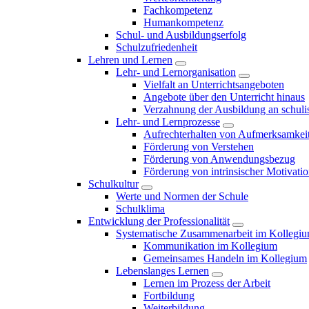
Fachkompetenz
Humankompetenz
Schul- und Ausbildungserfolg
Schulzufriedenheit
Lehren und Lernen
Lehr- und Lernorganisation
Vielfalt an Unterrichtsangeboten
Angebote über den Unterricht hinaus
Verzahnung der Ausbildung an schulis
Lehr- und Lernprozesse
Aufrechterhalten von Aufmerksamkei
Förderung von Verstehen
Förderung von Anwendungsbezug
Förderung von intrinsischer Motivati
Schulkultur
Werte und Normen der Schule
Schulklima
Entwicklung der Professionalität
Systematische Zusammenarbeit im Kollegi
Kommunikation im Kollegium
Gemeinsames Handeln im Kollegium
Lebenslanges Lernen
Lernen im Prozess der Arbeit
Fortbildung
Weiterbildung