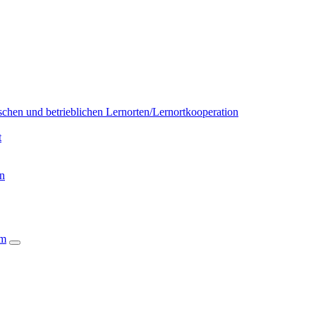
chen und betrieblichen Lernorten/Lernortkooperation
t
on
um