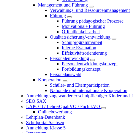
Management und Führung
Verwaltungs- und Ressourcenmanagement
Führung
Führung pädagogischer Prozesse
Motivationale Führung
Öffentlichkeitsarbeit
Qualitätssicherung/-entwicklung
Schulprogrammarbeit
Interne Evaluation
Effektivitätsorientierung
Personalentwicklung
Personalentwicklungskonzept
Fortbildungskonzept
Personalauswahl
Kooperation
Schüler- und Elternpartizipation
Nationale und internationale Kooperation
Anmeldung zugewanderter schulpflichtiger Kinder und Jug
SEO.SAX
LAPO II / LehrerQualiVO / FachlkVO
Onlinebewerbung
Lehrplan-Datenbank
Schulportal Sachsen
Anmeldung Klasse 5