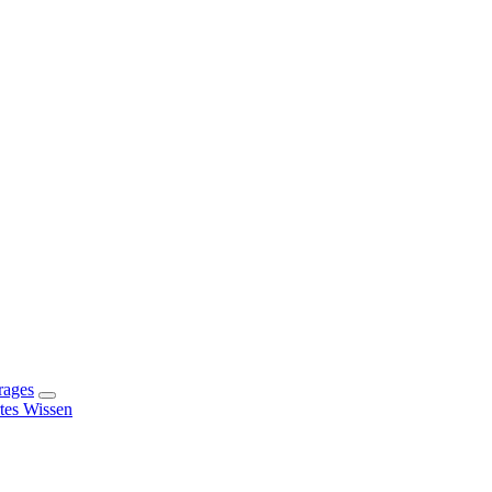
rages
rtes Wissen