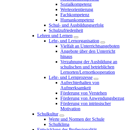
Sozialkompetenz
Werteorientierung
Fachkompetenz
Humankompetenz
Schul- und Ausbildungserfolg
Schulzufriedenheit
Lehren und Lernen
Lehr- und Lernorganisation
Vielfalt an Unterrichtsangeboten
Angebote über den Unterricht
hinaus
Verzahnung der Ausbildung an
schulischen und betrieblichen
Lernorten/Lernortkooperation
Lehr- und Lernprozesse
Aufrechterhalten von
Aufmerksamkeit
Förderung von Verstehen
Förderung von Anwendungsbezug
Förderung von intrinsischer
Motivation
Schulkultur
Werte und Normen der Schule
Schulklima
Entwicklung der Professionalität