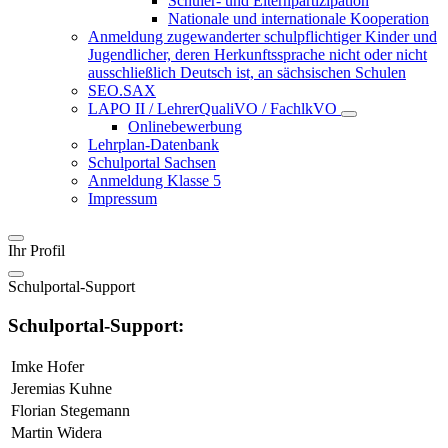
Schüler- und Elternpartizipation
Nationale und internationale Kooperation
Anmeldung zugewanderter schulpflichtiger Kinder und
Jugendlicher, deren Herkunftssprache nicht oder nicht
ausschließlich Deutsch ist, an sächsischen Schulen
SEO.SAX
LAPO II / LehrerQualiVO / FachlkVO
Onlinebewerbung
Lehrplan-Datenbank
Schulportal Sachsen
Anmeldung Klasse 5
Impressum
Ihr Profil
Schulportal-Support
Schulportal-Support:
Imke Hofer
Jeremias Kuhne
Florian Stegemann
Martin Widera