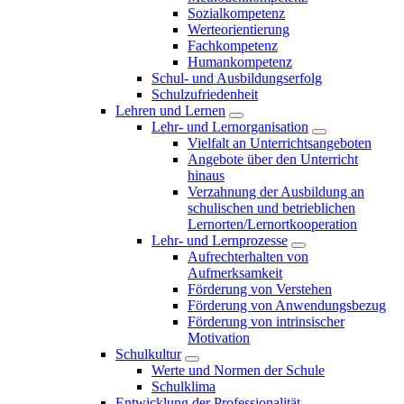
Sozialkompetenz
Werteorientierung
Fachkompetenz
Humankompetenz
Schul- und Ausbildungserfolg
Schulzufriedenheit
Lehren und Lernen
Lehr- und Lernorganisation
Vielfalt an Unterrichtsangeboten
Angebote über den Unterricht
hinaus
Verzahnung der Ausbildung an
schulischen und betrieblichen
Lernorten/Lernortkooperation
Lehr- und Lernprozesse
Aufrechterhalten von
Aufmerksamkeit
Förderung von Verstehen
Förderung von Anwendungsbezug
Förderung von intrinsischer
Motivation
Schulkultur
Werte und Normen der Schule
Schulklima
Entwicklung der Professionalität