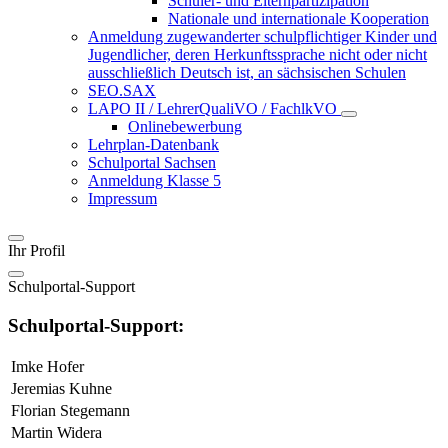
Schüler- und Elternpartizipation
Nationale und internationale Kooperation
Anmeldung zugewanderter schulpflichtiger Kinder und
Jugendlicher, deren Herkunftssprache nicht oder nicht
ausschließlich Deutsch ist, an sächsischen Schulen
SEO.SAX
LAPO II / LehrerQualiVO / FachlkVO
Onlinebewerbung
Lehrplan-Datenbank
Schulportal Sachsen
Anmeldung Klasse 5
Impressum
Ihr Profil
Schulportal-Support
Schulportal-Support:
Imke Hofer
Jeremias Kuhne
Florian Stegemann
Martin Widera