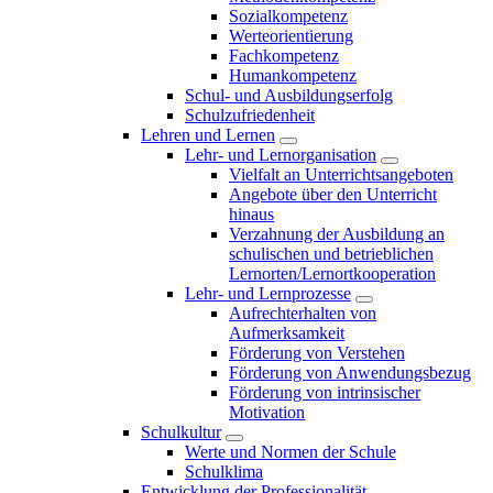
Sozialkompetenz
Werteorientierung
Fachkompetenz
Humankompetenz
Schul- und Ausbildungserfolg
Schulzufriedenheit
Lehren und Lernen
Lehr- und Lernorganisation
Vielfalt an Unterrichtsangeboten
Angebote über den Unterricht
hinaus
Verzahnung der Ausbildung an
schulischen und betrieblichen
Lernorten/Lernortkooperation
Lehr- und Lernprozesse
Aufrechterhalten von
Aufmerksamkeit
Förderung von Verstehen
Förderung von Anwendungsbezug
Förderung von intrinsischer
Motivation
Schulkultur
Werte und Normen der Schule
Schulklima
Entwicklung der Professionalität